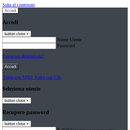
Salta al contenuto
Accedi
Accedi
button close
×
Nome Utente
Password
Password dimenticata?
-
Entra con SPID
Entra con CIE
Seleziona utente
button close
×
Recupero password
button close
×
E-mail
Verrà inviato un messaggio