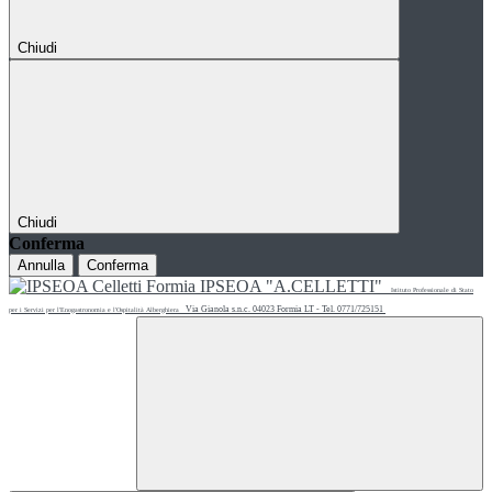
Chiudi
Chiudi
Conferma
Annulla
Conferma
IPSEOA "A.CELLETTI"
Istituto Professionale di Stato
Via Gianola s.n.c. 04023 Formia LT - Tel. 0771/725151
per i Servizi per l'Enogastronomia e l'Ospitalità Alberghiera