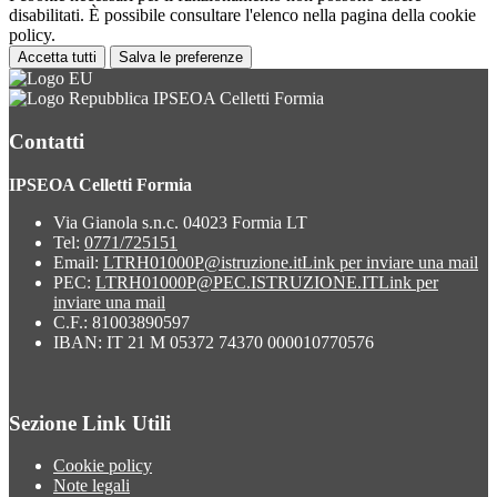
disabilitati. È possibile consultare l'elenco nella pagina della cookie
policy.
Accetta tutti
Salva le preferenze
IPSEOA Celletti Formia
Contatti
IPSEOA Celletti Formia
Via Gianola s.n.c. 04023 Formia LT
Tel:
0771/725151
Email:
LTRH01000P@istruzione.it
Link per inviare una mail
PEC:
LTRH01000P@PEC.ISTRUZIONE.IT
Link per
inviare una mail
C.F.: 81003890597
IBAN: IT 21 M 05372 74370 000010770576
Sezione Link Utili
Cookie policy
Note legali