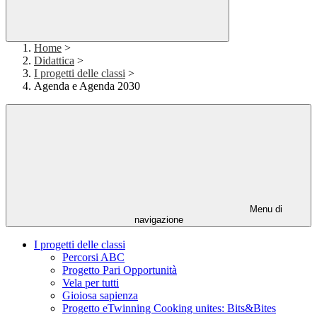
Home
>
Didattica
>
I progetti delle classi
>
Agenda e Agenda 2030
Menu di
navigazione
I progetti delle classi
Percorsi ABC
Progetto Pari Opportunità
Vela per tutti
Gioiosa sapienza
Progetto eTwinning Cooking unites: Bits&Bites