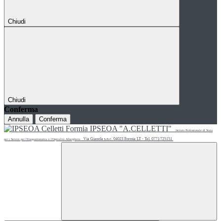
Chiudi
Chiudi
Conferma
Annulla
Conferma
IPSEOA "A.CELLETTI"
Istituto Professionale di Stato
Via Gianola s.n.c. 04023 Formia LT - Tel. 0771/725151
per i Servizi per l'Enogastronomia e l'Ospitalità Alberghiera