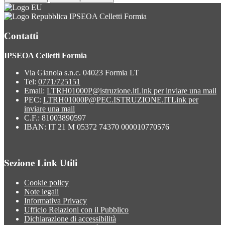
IPSEOA Celletti Formia
Contatti
IPSEOA Celletti Formia
Via Gianola s.n.c. 04023 Formia LT
Tel:
0771/725151
Email:
LTRH01000P@istruzione.it
Link per inviare una mail
PEC:
LTRH01000P@PEC.ISTRUZIONE.IT
Link per
inviare una mail
C.F.: 81003890597
IBAN: IT 21 M 05372 74370 000010770576
Sezione Link Utili
Cookie policy
Note legali
Informativa Privacy
Ufficio Relazioni con il Pubblico
Dichiarazione di accessibilità