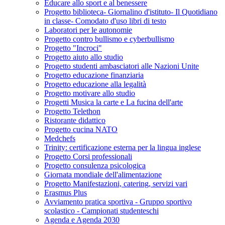
Educare allo sport e al benessere
Progetto biblioteca- Giornalino d'istituto- Il Quotidiano
in classe- Comodato d'uso libri di testo
Laboratori per le autonomie
Progetto contro bullismo e cyberbullismo
Progetto "Incroci"
Progetto aiuto allo studio
Progetto studenti ambasciatori alle Nazioni Unite
Progetto educazione finanziaria
Progetto educazione alla legalità
Progetto motivare allo studio
Progetti Musica la carte e La fucina dell'arte
Progetto Telethon
Ristorante didattico
Progetto cucina NATO
Medchefs
Trinity: certificazione esterna per la lingua inglese
Progetto Corsi professionali
Progetto consulenza psicologica
Giornata mondiale dell'alimentazione
Progetto Manifestazioni, catering, servizi vari
Erasmus Plus
Avviamento pratica sportiva - Gruppo sportivo
scolastico - Campionati studenteschi
Agenda e Agenda 2030