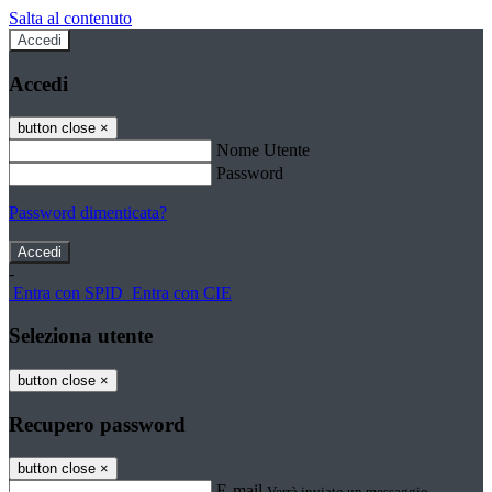
Salta al contenuto
Accedi
Accedi
button close
×
Nome Utente
Password
Password dimenticata?
-
Entra con SPID
Entra con CIE
Seleziona utente
button close
×
Recupero password
button close
×
E-mail
Verrà inviato un messaggio