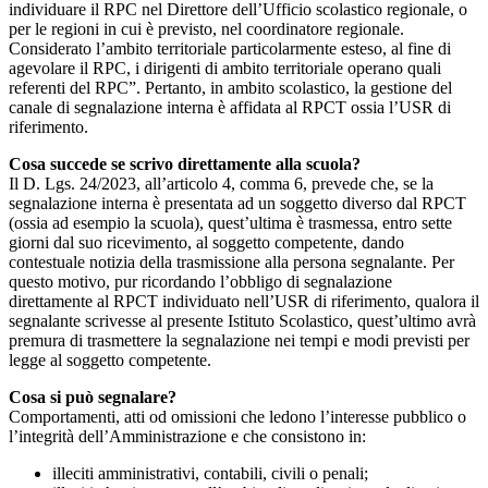
individuare il RPC nel Direttore dell’Ufficio scolastico regionale, o
per le regioni in cui è previsto, nel coordinatore regionale.
Considerato l’ambito territoriale particolarmente esteso, al fine di
agevolare il RPC, i dirigenti di ambito territoriale operano quali
referenti del RPC”. Pertanto, in ambito scolastico, la gestione del
canale di segnalazione interna è affidata al RPCT ossia l’USR di
riferimento.
Cosa succede se scrivo direttamente alla scuola?
Il D. Lgs. 24/2023, all’articolo 4, comma 6, prevede che, se la
segnalazione interna è presentata ad un soggetto diverso dal RPCT
(ossia ad esempio la scuola), quest’ultima è trasmessa, entro sette
giorni dal suo ricevimento, al soggetto competente, dando
contestuale notizia della trasmissione alla persona segnalante. Per
questo motivo, pur ricordando l’obbligo di segnalazione
direttamente al RPCT individuato nell’USR di riferimento, qualora il
segnalante scrivesse al presente Istituto Scolastico, quest’ultimo avrà
premura di trasmettere la segnalazione nei tempi e modi previsti per
legge al soggetto competente.
Cosa si può segnalare?
Comportamenti, atti od omissioni che ledono l’interesse pubblico o
l’integrità dell’Amministrazione e che consistono in:
illeciti amministrativi, contabili, civili o penali;