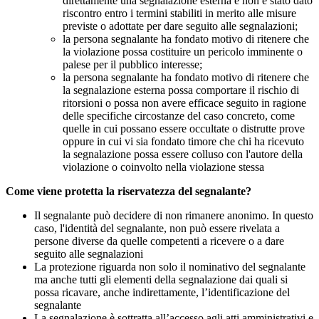
direttamente una segnalazione esterna e non è stato dato
riscontro entro i termini stabiliti in merito alle misure
previste o adottate per dare seguito alle segnalazioni;
la persona segnalante ha fondato motivo di ritenere che
la violazione possa costituire un pericolo imminente o
palese per il pubblico interesse;
la persona segnalante ha fondato motivo di ritenere che
la segnalazione esterna possa comportare il rischio di
ritorsioni o possa non avere efficace seguito in ragione
delle specifiche circostanze del caso concreto, come
quelle in cui possano essere occultate o distrutte prove
oppure in cui vi sia fondato timore che chi ha ricevuto
la segnalazione possa essere colluso con l'autore della
violazione o coinvolto nella violazione stessa
Come viene protetta la riservatezza del segnalante?
Il segnalante può decidere di non rimanere anonimo. In questo
caso, l'identità del segnalante, non può essere rivelata a
persone diverse da quelle competenti a ricevere o a dare
seguito alle segnalazioni
La protezione riguarda non solo il nominativo del segnalante
ma anche tutti gli elementi della segnalazione dai quali si
possa ricavare, anche indirettamente, l’identificazione del
segnalante
La segnalazione è sottratta all’accesso agli atti amministrativi e