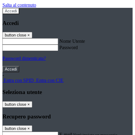
Salta al contenuto
Accedi
Accedi
button close
×
Nome Utente
Password
Password dimenticata?
-
Entra con SPID
Entra con CIE
Seleziona utente
button close
×
Recupero password
button close
×
E-mail
Verrà inviato un messaggio