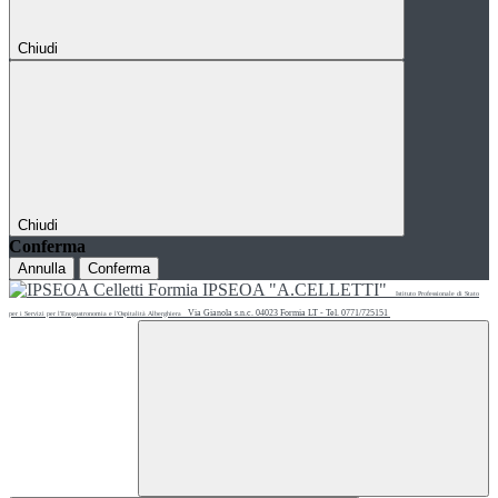
Chiudi
Chiudi
Conferma
Annulla
Conferma
IPSEOA "A.CELLETTI"
Istituto Professionale di Stato
Via Gianola s.n.c. 04023 Formia LT - Tel. 0771/725151
per i Servizi per l'Enogastronomia e l'Ospitalità Alberghiera