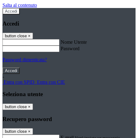
Salta al contenuto
Accedi
Accedi
button close
×
Nome Utente
Password
Password dimenticata?
-
Entra con SPID
Entra con CIE
Seleziona utente
button close
×
Recupero password
button close
×
E-mail
Verrà inviato un messaggio