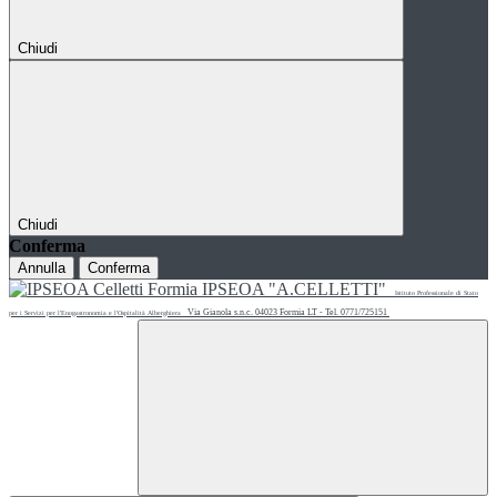
Chiudi
Chiudi
Conferma
Annulla
Conferma
IPSEOA "A.CELLETTI"
Istituto Professionale di Stato
Via Gianola s.n.c. 04023 Formia LT - Tel. 0771/725151
per i Servizi per l'Enogastronomia e l'Ospitalità Alberghiera