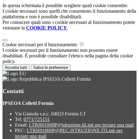
In questa schermata è possibile scegliere quali cookie consentire.
I cookie necessari sono quelli che consentono il funzionamento della
piattaforma e non è possibile disabilitarli.
Per conoscere quali sono i cookie necessari al funzionamento potete
visionare la
COOKIE POLICY
.
Cookie necessari per il funzionamento
I cookie necessari per il funzionamento non possono essere
disabilitati. È possibile consultare l'elenco nella pagina della cookie
policy.
Accetta tutti
Salva le preferenze
IPSEOA Celletti Formia
Contatti
IPSEOA Celletti Formia
Via Gianola s.n.c. 04023 Formia LT
Tel:
0771/725151
Email:
LTRH01000P@istruzione.it
Link per inviare una mail
PEC:
LTRH01000P@PEC.ISTRUZIONE.IT
Link per
inviare una mail