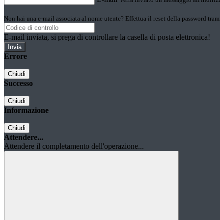
Non hai una e-mail associata al nome utente? Effettua il reset della password tram
E-mail inviata, si prega di controllare la casella di posta elettronica!
Errore
Chiudi
Successo
Chiudi
Informazione
Chiudi
Attendere...
Attendere il completamento dell'operazione...