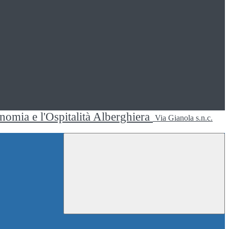
ronomia e l'Ospitalità Alberghiera
Via Gianola s.n.c.