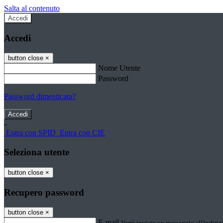
Salta al contenuto
Accedi
Accedi
button close
×
Nome Utente
Password
Password dimenticata?
-
Entra con SPID
Entra con CIE
Seleziona utente
button close
×
Recupero password
button close
×
E-mail
Verrà inviato un messaggio all'indirizz