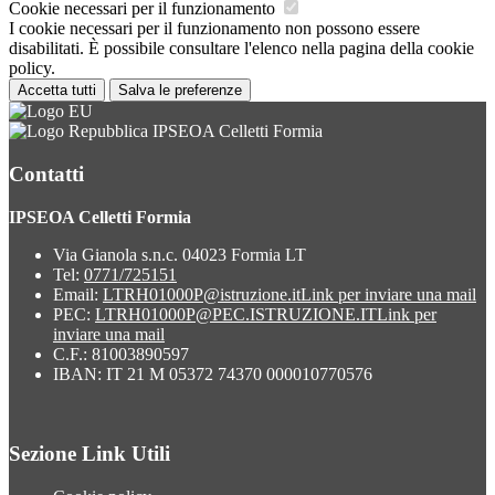
Cookie necessari per il funzionamento
I cookie necessari per il funzionamento non possono essere
disabilitati. È possibile consultare l'elenco nella pagina della cookie
policy.
Accetta tutti
Salva le preferenze
IPSEOA Celletti Formia
Contatti
IPSEOA Celletti Formia
Via Gianola s.n.c. 04023 Formia LT
Tel:
0771/725151
Email:
LTRH01000P@istruzione.it
Link per inviare una mail
PEC:
LTRH01000P@PEC.ISTRUZIONE.IT
Link per
inviare una mail
C.F.: 81003890597
IBAN: IT 21 M 05372 74370 000010770576
Sezione Link Utili