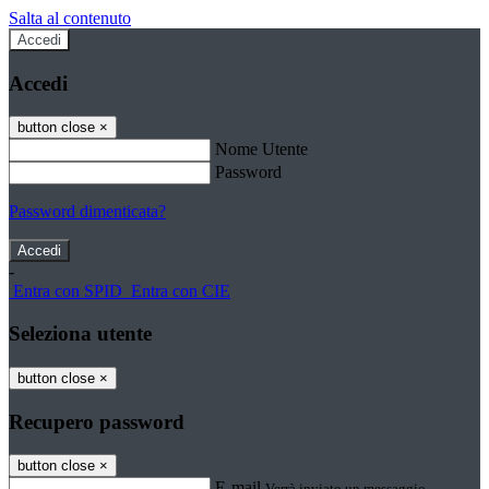
Salta al contenuto
Accedi
Accedi
button close
×
Nome Utente
Password
Password dimenticata?
-
Entra con SPID
Entra con CIE
Seleziona utente
button close
×
Recupero password
button close
×
E-mail
Verrà inviato un messaggio