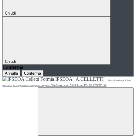
Chiudi
Chiudi
Conferma
Annulla
Conferma
IPSEOA "A.CELLETTI"
Istituto Professionale di Stato
Via Gianola s.n.c. 04023 Formia LT - Tel. 0771/725151
per i Servizi per l'Enogastronomia e l'Ospitalità Alberghiera