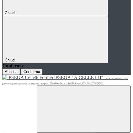
Chiudi
Chiudi
Conferma
Annulla
Conferma
IPSEOA "A.CELLETTI"
Istituto Professionale di Stato
Via Gianola s.n.c. 04023 Formia LT - Tel. 0771/725151
per i Servizi per l'Enogastronomia e l'Ospitalità Alberghiera