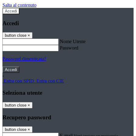
Salta al contenuto
Accedi
Accedi
button close
×
Nome Utente
Password
Password dimenticata?
-
Entra con SPID
Entra con CIE
Seleziona utente
button close
×
Recupero password
button close
×
E-mail
Verrà inviato un messaggio