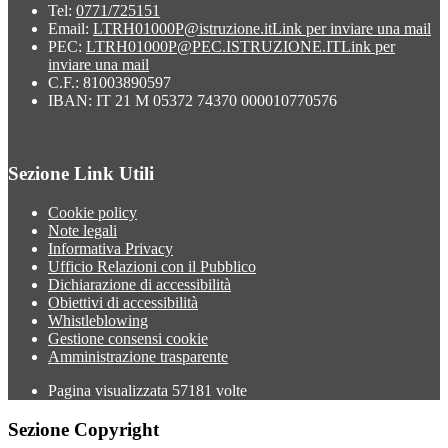
Tel:
0771/725151
Email:
LTRH01000P@istruzione.it
Link per inviare una mail
PEC:
LTRH01000P@PEC.ISTRUZIONE.IT
Link per
inviare una mail
C.F.: 81003890597
IBAN: IT 21 M 05372 74370 000010770576
Sezione Link Utili
Cookie policy
Note legali
Informativa Privacy
Ufficio Relazioni con il Pubblico
Dichiarazione di accessibilità
Obiettivi di accessibilità
Whistleblowing
Gestione consensi cookie
Amministrazione trasparente
Pagina visualizzata
57181
volte
Sezione Copyright