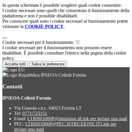
In questa schermata è possibile scegliere quali cookie consentire.
I cookie necessari sono quelli che consentono il funzionamento della
piattaforma e non è possibile disabilitarli.
Per conoscere quali sono i cookie necessari al funzionamento potete
visionare la
COOKIE POLICY
.
Cookie necessari per il funzionamento
I cookie necessari per il funzionamento non possono essere
disabilitati. È possibile consultare l'elenco nella pagina della cookie
policy.
Accetta tutti
Salva le preferenze
IPSEOA Celletti Formia
Contatti
IPSEOA Celletti Formia
Via Gianola s.n.c. 04023 Formia LT
Tel:
0771/725151
Email:
LTRH01000P@istruzione.it
Link per inviare una mail
PEC:
LTRH01000P@PEC.ISTRUZIONE.IT
Link per
inviare una mail