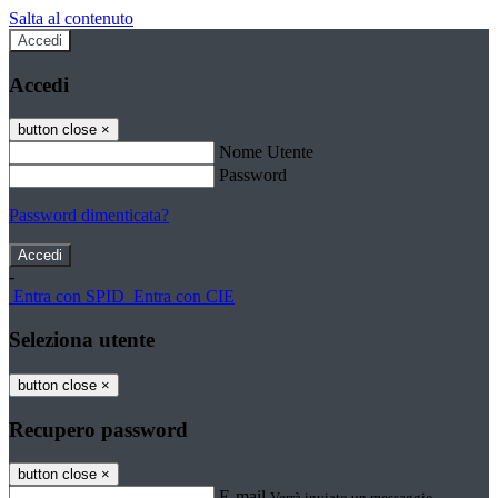
Salta al contenuto
Accedi
Accedi
button close
×
Nome Utente
Password
Password dimenticata?
-
Entra con SPID
Entra con CIE
Seleziona utente
button close
×
Recupero password
button close
×
E-mail
Verrà inviato un messaggio