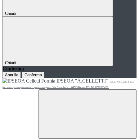
Chiudi
Chiudi
Conferma
Annulla
Conferma
IPSEOA "A.CELLETTI"
Istituto Professionale di Stato
Via Gianola s.n.c. 04023 Formia LT - Tel. 0771/725151
per i Servizi per l'Enogastronomia e l'Ospitalità Alberghiera