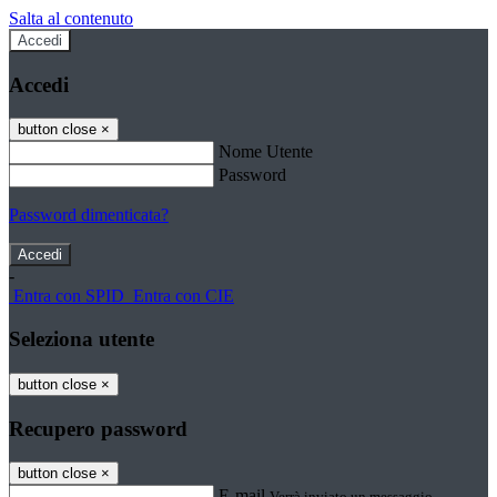
Salta al contenuto
Accedi
Accedi
button close
×
Nome Utente
Password
Password dimenticata?
-
Entra con SPID
Entra con CIE
Seleziona utente
button close
×
Recupero password
button close
×
E-mail
Verrà inviato un messaggio