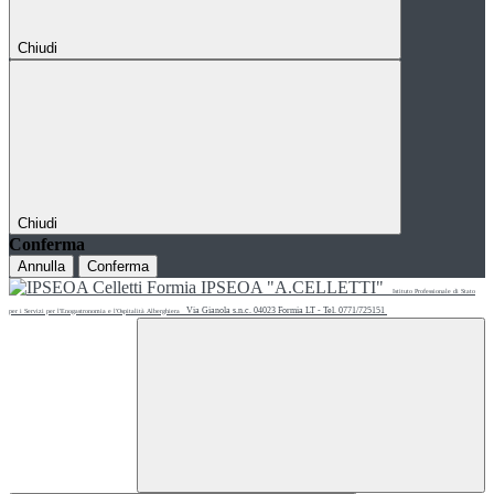
Chiudi
Chiudi
Conferma
Annulla
Conferma
IPSEOA "A.CELLETTI"
Istituto Professionale di Stato
Via Gianola s.n.c. 04023 Formia LT - Tel. 0771/725151
per i Servizi per l'Enogastronomia e l'Ospitalità Alberghiera