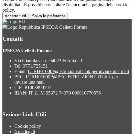
disabilitati. È possibile consultare l'elenco nella pagina della cookie
policy.
Accetta tutti
Salva le preferenze
IPSEOA Celletti Formia
Contatti
IPSEOA Celletti Formia
Via Gianola s.n.c. 04023 Formia LT
Tel:
0771/725151
Email:
LTRH01000P@istruzione.it
Link per inviare una mail
PEC:
LTRH01000P@PEC.ISTRUZIONE.IT
Link per
inviare una mail
C.F.: 81003890597
IBAN: IT 21 M 05372 74370 000010770576
Sezione Link Utili
Cookie policy
Note legali