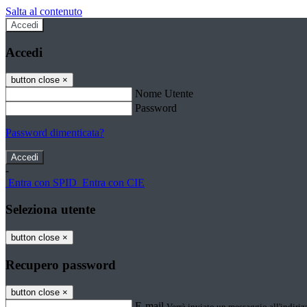
Salta al contenuto
Accedi
Accedi
button close
×
Nome Utente
Password
Password dimenticata?
-
Entra con SPID
Entra con CIE
Seleziona utente
button close
×
Recupero password
button close
×
E-mail
Verrà inviato un messaggio all'indirizz