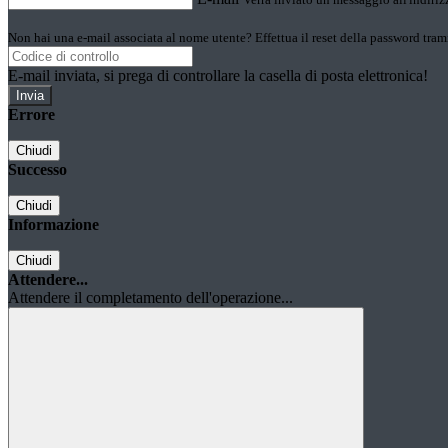
Non hai una e-mail associata al nome utente? Effettua il reset della password tram
E-mail inviata, si prega di controllare la casella di posta elettronica!
Errore
Chiudi
Successo
Chiudi
Informazione
Chiudi
Attendere...
Attendere il completamento dell'operazione...