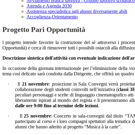
Avviamento pratica sportiva - Gruppo sportivo scolastico
Agenda e Agenda 2030
Assistenza specialistica agli alunni diversamente abili
Accoglienza-Orientamento
Progetto Pari Opportunità
l progetto intende favorire la costruzione del sé attraverso i proce
Opportunità) e cerca di rimuovere tutti i possibili ostacoli alla diffusion
Descrizione sintetica dell'attività con eventuale indicazione dell'a
In occasione della giornata internazionale per l’eliminazione della vio
tema così delicato sarà condotta dalla Dirigente, che offrirà un quadro c
·
Il
21 novembre
: proiezione in Sala Convegni verrà proiet
collaborazione degli studenti coinvolti nell’iniziativa (
classi 
peculiari personaggi e scelte di linguaggio cinematografico atti a
liberamente ispirati al mondo del regista e li presenteranno al
dalle ore 9:00 fino al termine delle lezioni
.
·
Il
25 novembre
: Concerto in sala-convegni dal titolo “T
partecipato al corso e i loro compagni spettatori alla tematica d
alunni che hanno aderito al progetto “Musica à la carte”.