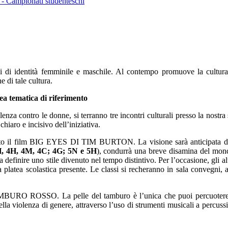
 - Campionati studenteschi
ssi di identità femminile e maschile. Al contempo promuove la cultura 
e di tale cultura.
rea tematica di riferimento
lenza contro le donne, si terranno tre incontri culturali presso la nostra
hiaro e incisivo dell’iniziativa.
tato il film BIG EYES DI TIM BURTON. La visione sarà anticipata da 
3H, 4H, 4M, 4C; 4G; 5N e 5H
), condurrà una breve disamina del mondo 
 definire uno stile divenuto nel tempo distintivo. Per l’occasione, gli alu
la platea scolastica presente. Le classi si recheranno in sala convegni
AMBURO ROSSO. La pelle del tamburo è l’unica che puoi percuotere”, c
ella violenza di genere, attraverso l’uso di strumenti musicali a percussio