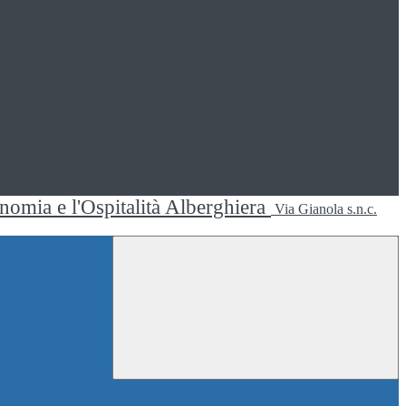
ronomia e l'Ospitalità Alberghiera
Via Gianola s.n.c.