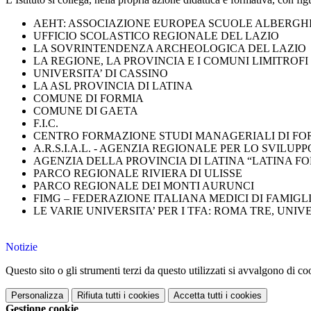
AEHT: ASSOCIAZIONE EUROPEA SCUOLE ALBERGH
UFFICIO SCOLASTICO REGIONALE DEL LAZIO
LA SOVRINTENDENZA ARCHEOLOGICA DEL LAZIO
LA REGIONE, LA PROVINCIA E I COMUNI LIMITROFI
UNIVERSITA’ DI CASSINO
LA ASL PROVINCIA DI LATINA
COMUNE DI FORMIA
COMUNE DI GAETA
F.I.C.
CENTRO FORMAZIONE STUDI MANAGERIALI DI FO
A.R.S.I.A.L. - AGENZIA REGIONALE PER LO SVILU
AGENZIA DELLA PROVINCIA DI LATINA “LATINA F
PARCO REGIONALE RIVIERA DI ULISSE
PARCO REGIONALE DEI MONTI AURUNCI
FIMG – FEDERAZIONE ITALIANA MEDICI DI FAMIGL
LE VARIE UNIVERSITA’ PER I TFA: ROMA TRE, UNIVE
Notizie
Questo sito o gli strumenti terzi da questo utilizzati si avvalgono di coo
Personalizza
Rifiuta tutti
i cookies
Accetta tutti
i cookies
Gestione cookie