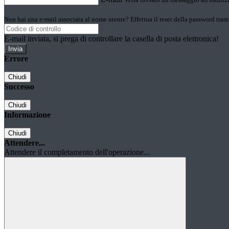
Non hai una e-mail associata al nome utente? Effettua il reset della password tram
E-mail inviata, si prega di controllare la casella di posta elettronica!
Errore
Chiudi
Successo
Chiudi
Informazione
Chiudi
Attendere...
Attendere il completamento dell'operazione...