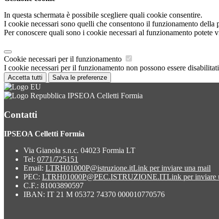
In questa schermata è possibile scegliere quali cookie consentire.
I cookie necessari sono quelli che consentono il funzionamento della pi
Per conoscere quali sono i cookie necessari al funzionamento potete v
Cookie necessari per il funzionamento
I cookie necessari per il funzionamento non possono essere disabilitati.
Accetta tutti
Salva le preferenze
IPSEOA Celletti Formia
Contatti
IPSEOA Celletti Formia
Via Gianola s.n.c. 04023 Formia LT
Tel:
0771/725151
Email:
LTRH01000P@istruzione.it
Link per inviare una mail
PEC:
LTRH01000P@PEC.ISTRUZIONE.IT
Link per inviare
C.F.: 81003890597
IBAN: IT 21 M 05372 74370 000010770576