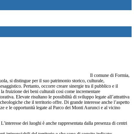
Il comune di Formia,
uola, si distingue per il suo patrimonio storico,
culturale,
aggistico. Pertanto, occorre creare sinergie tra il pubblico e
il
 la fruizione dei beni culturali cosi come incrementare
torativa.
Elevate risultano le possibilità di sviluppo
legate all’attrattiva
archeologiche che il
territorio offre. Di grande interesse anche l’aspetto
zze e le opportunità legate al Parco dei Monti Aurunci e al vicino
L’interesse
dei
luoghi
è
anche
rappresentata dalla presenza di centri
nti irrinunciabili del territorio
e che sono di seguito indicate: