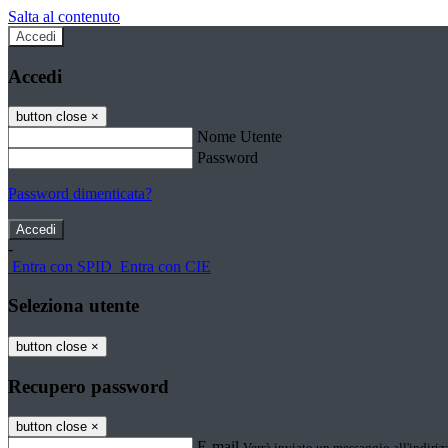
Salta al contenuto
Accedi
Accedi
button close
×
Nome Utente
Password
Password dimenticata?
-
Entra con SPID
Entra con CIE
Seleziona utente
button close
×
Recupero password
button close
×
E-mail
Verrà inviato un messaggio all'indirizz