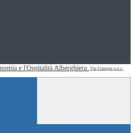
ronomia e l'Ospitalità Alberghiera
Via Gianola s.n.c.