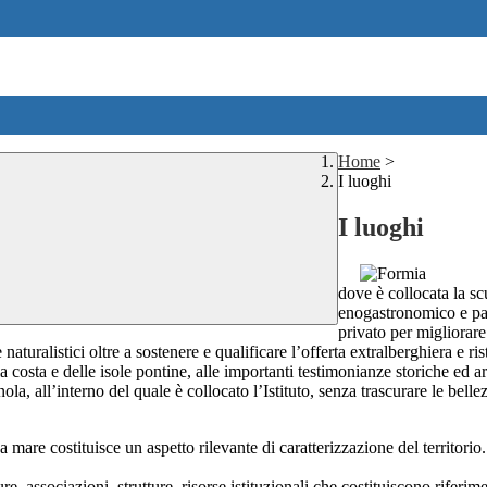
Home
>
I luoghi
I luoghi
dove è collocata la sc
enogastronomico e paes
privato per migliorare
 naturalistici oltre a sostenere e
qualificare l’offerta extralberghiera e ris
la
costa e delle isole pontine, alle importanti testimonianze storiche ed 
la, all’interno del quale è collocato l’Istituto, senza trascurare le
belle
sa mare costituisce un
aspetto
rilevante
di
caratterizzazione
del
territorio.
gure, associazioni,
strutture, risorse istituzionali che costituiscono riferime