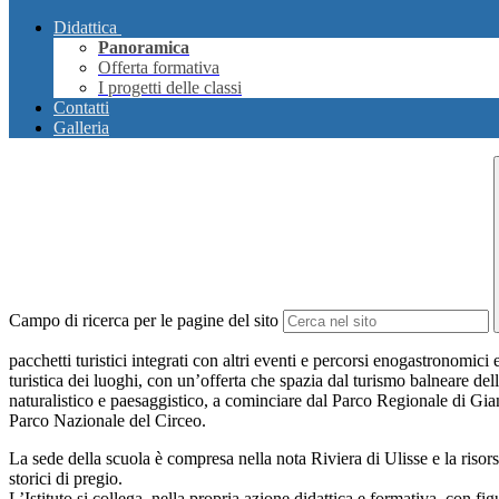
Didattica
Panoramica
Offerta formativa
I progetti delle classi
Contatti
Galleria
Campo di ricerca per le pagine del sito
pacchetti
turistici integrati con altri eventi e percorsi enogastronomici e
turistica dei luoghi, con un’offerta che spazia dal turismo balneare del
naturalistico e paesaggistico, a cominciare
dal Parco Regionale di Giano
Parco Nazionale del
Circeo.
La sede della scuola è compresa nella nota Riviera di Ulisse e la risor
storici di pregio.
L’Istituto si collega, nella propria azione didattica e formativa, con fi