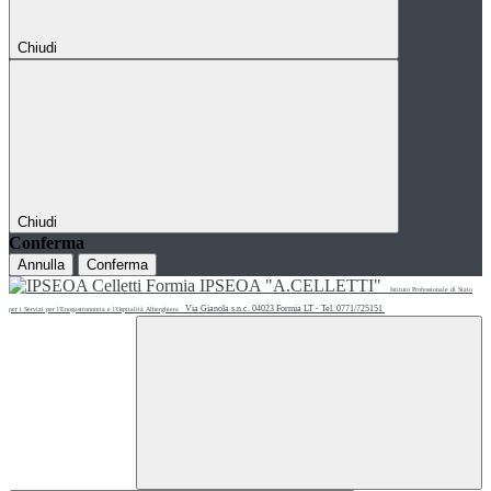
Chiudi
Chiudi
Conferma
Annulla
Conferma
IPSEOA "A.CELLETTI"
Istituto Professionale di Stato
Via Gianola s.n.c. 04023 Formia LT - Tel. 0771/725151
per i Servizi per l'Enogastronomia e l'Ospitalità Alberghiera