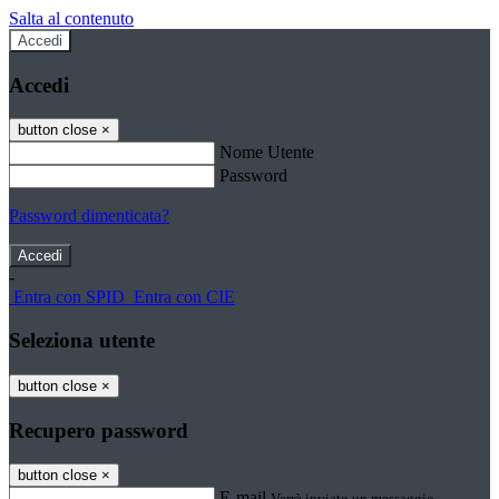
Salta al contenuto
Accedi
Accedi
button close
×
Nome Utente
Password
Password dimenticata?
-
Entra con SPID
Entra con CIE
Seleziona utente
button close
×
Recupero password
button close
×
E-mail
Verrà inviato un messaggio