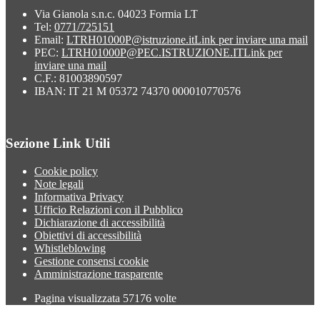
Via Gianola s.n.c. 04023 Formia LT
Tel:
0771/725151
Email:
LTRH01000P@istruzione.it
Link per inviare una mail
PEC:
LTRH01000P@PEC.ISTRUZIONE.IT
Link per
inviare una mail
C.F.: 81003890597
IBAN: IT 21 M 05372 74370 000010770576
Sezione Link Utili
Cookie policy
Note legali
Informativa Privacy
Ufficio Relazioni con il Pubblico
Dichiarazione di accessibilità
Obiettivi di accessibilità
Whistleblowing
Gestione consensi cookie
Amministrazione trasparente
Pagina visualizzata
57176
volte