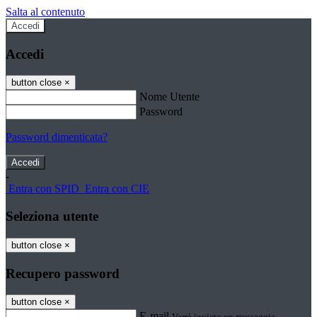
Salta al contenuto
Accedi
Accedi
button close
×
Nome Utente
Password
Password dimenticata?
-
Entra con SPID
Entra con CIE
Seleziona utente
button close
×
Recupero password
button close
×
E-mail
Verrà inviato un messaggio