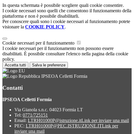
In questa schermata è possibile scegliere quali cookie consentire.
I cookie necessari sono quelli che consentono il funzionamento della
piattaforma e non è possibile disabilitarli.
Per conoscere quali sono i cookie necessari al funzionamento potete
visionare la
COOKIE POLICY
.
Cookie necessari per il funzionamento
I cookie necessari per il funzionamento non possono essere
disabilitati. È possibile consultare l'elenco nella pagina della cookie
policy.
Accetta tutti
Salva le preferenze
IPSEOA Celletti Formia
Contatti
IPSEOA Celletti Formia
Via Gianola s.n.c. 04023 Formia LT
Tel:
0771/725151
Email:
LTRH01000P@istruzione.it
Link per inviare una mail
PEC:
LTRH01000P@PEC.ISTRUZIONE.IT
Link per
inviare una mail