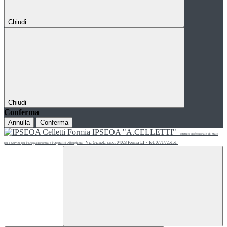
Chiudi
Chiudi
Conferma
Annulla
Conferma
IPSEOA "A.CELLETTI"
Istituto Professionale di Stato
Via Gianola s.n.c. 04023 Formia LT - Tel. 0771/725151
per i Servizi per l'Enogastronomia e l'Ospitalità Alberghiera