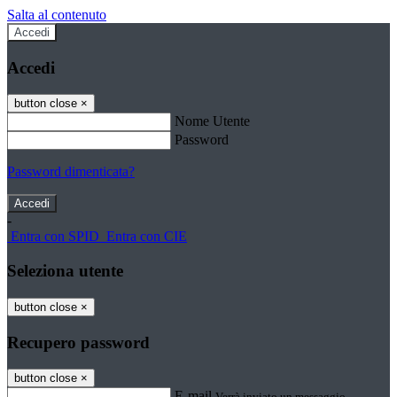
Salta al contenuto
Accedi
Accedi
button close
×
Nome Utente
Password
Password dimenticata?
-
Entra con SPID
Entra con CIE
Seleziona utente
button close
×
Recupero password
button close
×
E-mail
Verrà inviato un messaggio