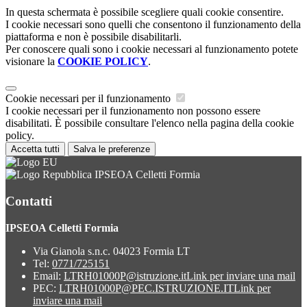
In questa schermata è possibile scegliere quali cookie consentire.
I cookie necessari sono quelli che consentono il funzionamento della
piattaforma e non è possibile disabilitarli.
Per conoscere quali sono i cookie necessari al funzionamento potete
visionare la
COOKIE POLICY
.
Cookie necessari per il funzionamento
I cookie necessari per il funzionamento non possono essere
disabilitati. È possibile consultare l'elenco nella pagina della cookie
policy.
Accetta tutti
Salva le preferenze
IPSEOA Celletti Formia
Contatti
IPSEOA Celletti Formia
Via Gianola s.n.c. 04023 Formia LT
Tel:
0771/725151
Email:
LTRH01000P@istruzione.it
Link per inviare una mail
PEC:
LTRH01000P@PEC.ISTRUZIONE.IT
Link per
inviare una mail