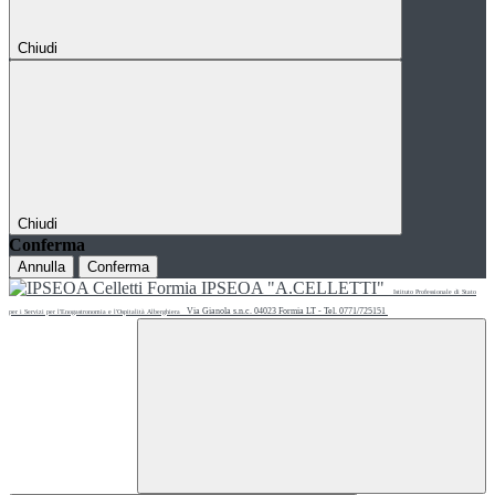
Chiudi
Chiudi
Conferma
Annulla
Conferma
IPSEOA "A.CELLETTI"
Istituto Professionale di Stato
Via Gianola s.n.c. 04023 Formia LT - Tel. 0771/725151
per i Servizi per l'Enogastronomia e l'Ospitalità Alberghiera