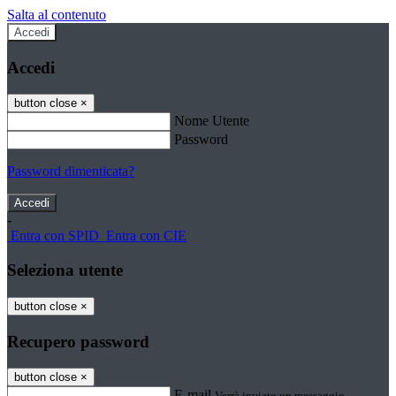
Salta al contenuto
Accedi
Accedi
button close
×
Nome Utente
Password
Password dimenticata?
-
Entra con SPID
Entra con CIE
Seleziona utente
button close
×
Recupero password
button close
×
E-mail
Verrà inviato un messaggio