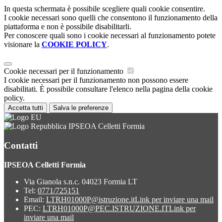
In questa schermata è possibile scegliere quali cookie consentire.
I cookie necessari sono quelli che consentono il funzionamento della
piattaforma e non è possibile disabilitarli.
Per conoscere quali sono i cookie necessari al funzionamento potete
visionare la
COOKIE POLICY
.
Cookie necessari per il funzionamento
I cookie necessari per il funzionamento non possono essere
disabilitati. È possibile consultare l'elenco nella pagina della cookie
policy.
Accetta tutti
Salva le preferenze
IPSEOA Celletti Formia
Contatti
IPSEOA Celletti Formia
Via Gianola s.n.c. 04023 Formia LT
Tel:
0771/725151
Email:
LTRH01000P@istruzione.it
Link per inviare una mail
PEC:
LTRH01000P@PEC.ISTRUZIONE.IT
Link per
inviare una mail