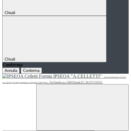
Chiudi
Chiudi
Conferma
Annulla
Conferma
IPSEOA "A.CELLETTI"
Istituto Professionale di Stato
Via Gianola s.n.c. 04023 Formia LT - Tel. 0771/725151
per i Servizi per l'Enogastronomia e l'Ospitalità Alberghiera