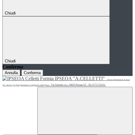
Chiudi
Chiudi
Conferma
Annulla
Conferma
IPSEOA "A.CELLETTI"
Istituto Professionale di Stato
Via Gianola s.n.c. 04023 Formia LT - Tel. 0771/725151
per i Servizi per l'Enogastronomia e l'Ospitalità Alberghiera