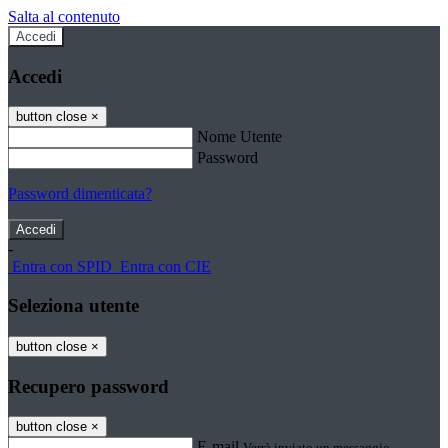
Salta al contenuto
Accedi
Accedi
button close
×
Nome Utente
Password
Password dimenticata?
-
Entra con SPID
Entra con CIE
Seleziona utente
button close
×
Recupero password
button close
×
E-mail
Verrà inviato un messaggio