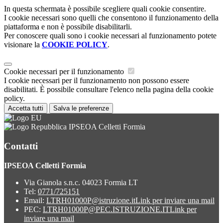
In questa schermata è possibile scegliere quali cookie consentire.
I cookie necessari sono quelli che consentono il funzionamento della
piattaforma e non è possibile disabilitarli.
Per conoscere quali sono i cookie necessari al funzionamento potete
visionare la
COOKIE POLICY
.
Cookie necessari per il funzionamento
I cookie necessari per il funzionamento non possono essere
disabilitati. È possibile consultare l'elenco nella pagina della cookie
policy.
Accetta tutti
Salva le preferenze
IPSEOA Celletti Formia
Contatti
IPSEOA Celletti Formia
Via Gianola s.n.c. 04023 Formia LT
Tel:
0771/725151
Email:
LTRH01000P@istruzione.it
Link per inviare una mail
PEC:
LTRH01000P@PEC.ISTRUZIONE.IT
Link per
inviare una mail