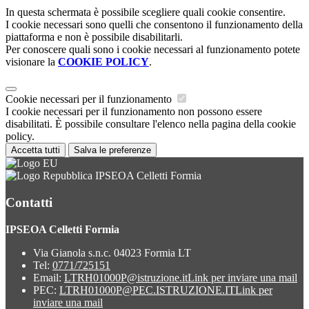
In questa schermata è possibile scegliere quali cookie consentire.
I cookie necessari sono quelli che consentono il funzionamento della
piattaforma e non è possibile disabilitarli.
Per conoscere quali sono i cookie necessari al funzionamento potete
visionare la
COOKIE POLICY
.
Cookie necessari per il funzionamento
I cookie necessari per il funzionamento non possono essere
disabilitati. È possibile consultare l'elenco nella pagina della cookie
policy.
Accetta tutti
Salva le preferenze
IPSEOA Celletti Formia
Contatti
IPSEOA Celletti Formia
Via Gianola s.n.c. 04023 Formia LT
Tel:
0771/725151
Email:
LTRH01000P@istruzione.it
Link per inviare una mail
PEC:
LTRH01000P@PEC.ISTRUZIONE.IT
Link per
inviare una mail