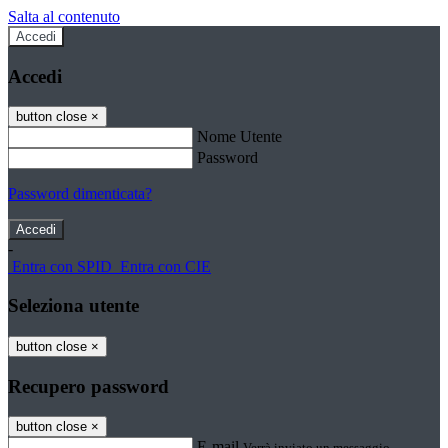
Salta al contenuto
Accedi
Accedi
button close
×
Nome Utente
Password
Password dimenticata?
-
Entra con SPID
Entra con CIE
Seleziona utente
button close
×
Recupero password
button close
×
E-mail
Verrà inviato un messaggio