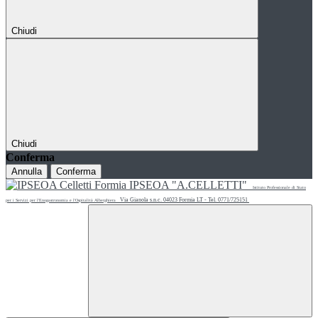
Chiudi
Chiudi
Conferma
Annulla
Conferma
IPSEOA "A.CELLETTI"
Istituto Professionale di Stato
Via Gianola s.n.c. 04023 Formia LT - Tel. 0771/725151
per i Servizi per l'Enogastronomia e l'Ospitalità Alberghiera