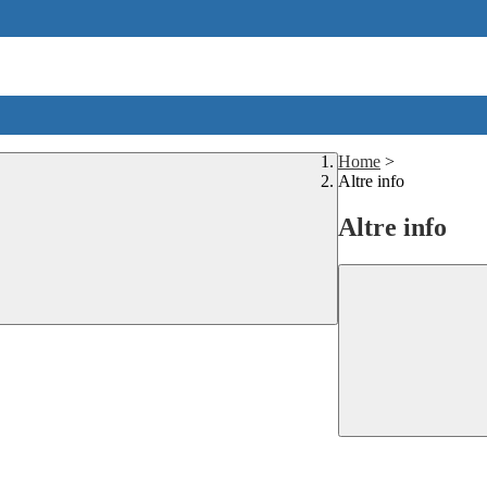
Home
>
Altre info
Altre info