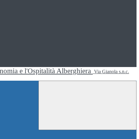
ronomia e l'Ospitalità Alberghiera
Via Gianola s.n.c.