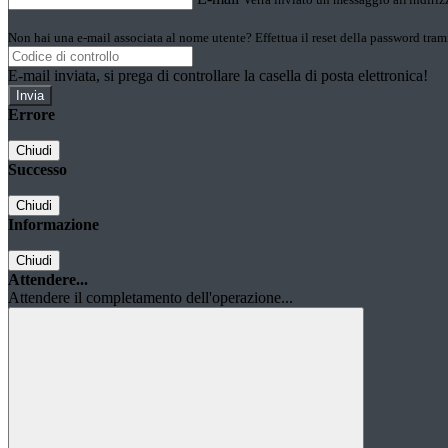
Non hai una e-mail associata al nome utente? Effettua il reset della password tram
E-mail inviata, si prega di controllare la casella di posta elettronica!
Errore
Chiudi
Successo
Chiudi
Informazione
Chiudi
Attendere...
Attendere il completamento dell'operazione...