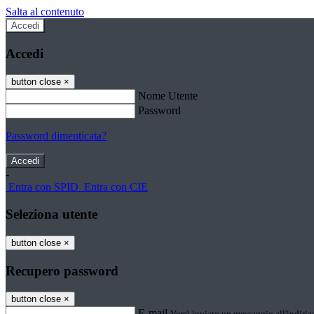
Salta al contenuto
Accedi
Accedi
button close
×
Nome Utente
Password
Password dimenticata?
-
Entra con SPID
Entra con CIE
Seleziona utente
button close
×
Recupero password
button close
×
E-mail
Verrà inviato un messaggio all'indirizz