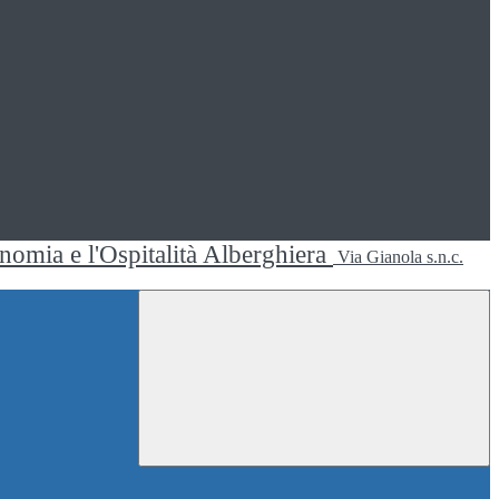
ronomia e l'Ospitalità Alberghiera
Via Gianola s.n.c.