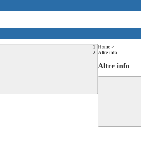
Home
>
Altre info
Altre info