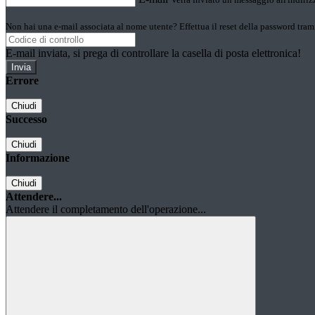
Non hai una e-mail associata al nome utente? Effettua il reset della password tram
E-mail inviata, si prega di controllare la casella di posta elettronica!
Errore
Chiudi
Successo
Chiudi
Informazione
Chiudi
Attendere...
Attendere il completamento dell'operazione...