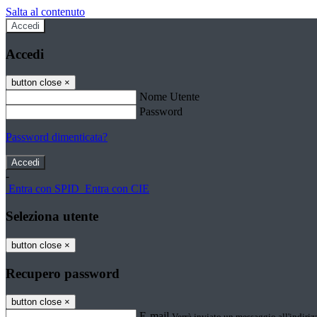
Salta al contenuto
Accedi
Accedi
button close
×
Nome Utente
Password
Password dimenticata?
-
Entra con SPID
Entra con CIE
Seleziona utente
button close
×
Recupero password
button close
×
E-mail
Verrà inviato un messaggio all'indirizz