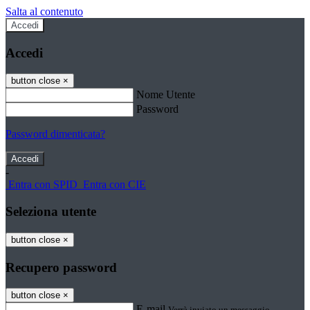
Salta al contenuto
Accedi
Accedi
button close
×
Nome Utente
Password
Password dimenticata?
-
Entra con SPID
Entra con CIE
Seleziona utente
button close
×
Recupero password
button close
×
E-mail
Verrà inviato un messaggio