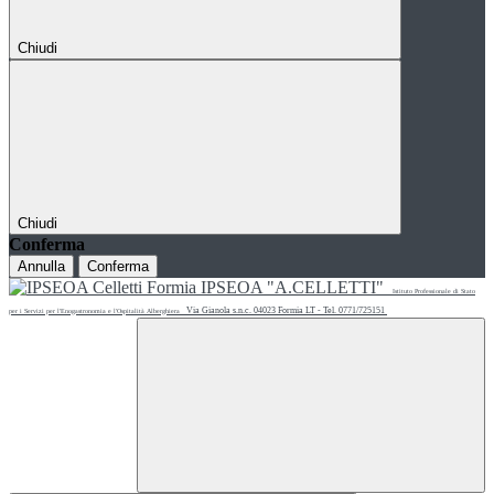
Chiudi
Chiudi
Conferma
Annulla
Conferma
IPSEOA "A.CELLETTI"
Istituto Professionale di Stato
Via Gianola s.n.c. 04023 Formia LT - Tel. 0771/725151
per i Servizi per l'Enogastronomia e l'Ospitalità Alberghiera