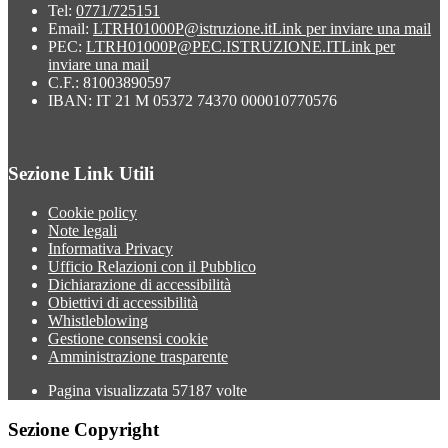
Tel:
0771/725151
Email:
LTRH01000P@istruzione.it
Link per inviare una mail
PEC:
LTRH01000P@PEC.ISTRUZIONE.IT
Link per
inviare una mail
C.F.: 81003890597
IBAN: IT 21 M 05372 74370 000010770576
Sezione Link Utili
Cookie policy
Note legali
Informativa Privacy
Ufficio Relazioni con il Pubblico
Dichiarazione di accessibilità
Obiettivi di accessibilità
Whistleblowing
Gestione consensi cookie
Amministrazione trasparente
Pagina visualizzata
57187
volte
Sezione Copyright