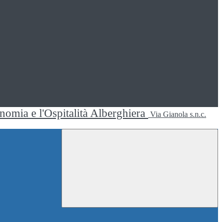
ronomia e l'Ospitalità Alberghiera
Via Gianola s.n.c.