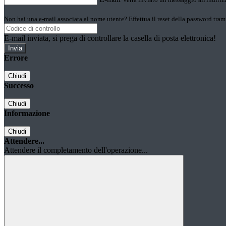
Non hai una e-mail associata al nome utente? Effettua il reset della password tram
E-mail inviata, si prega di controllare la casella di posta elettronica!
Errore
Chiudi
Successo
Chiudi
Informazione
Chiudi
Attendere...
Attendere il completamento dell'operazione...