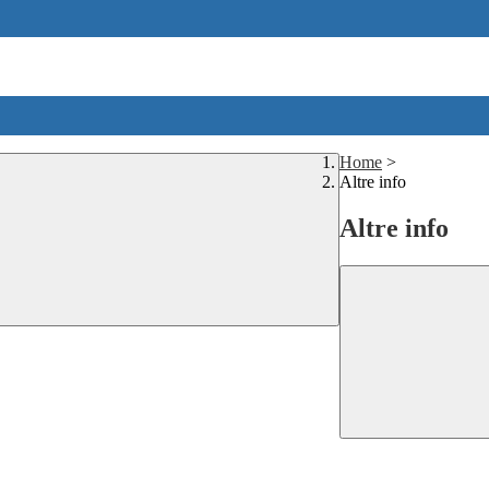
Home
>
Altre info
Altre info