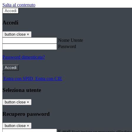
Salta al contenuto
Accedi
Accedi
button close
×
Nome Utente
Password
Password dimenticata?
-
Entra con SPID
Entra con CIE
Seleziona utente
button close
×
Recupero password
button close
×
E-mail
Verrà inviato un messaggio all'indirizz