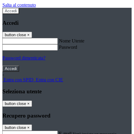
Salta al contenuto
Accedi
Accedi
button close
×
Nome Utente
Password
Password dimenticata?
-
Entra con SPID
Entra con CIE
Seleziona utente
button close
×
Recupero password
button close
×
E-mail
Verrà inviato un messaggio