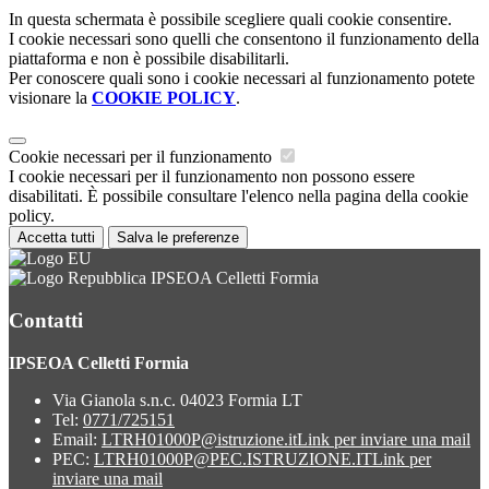
In questa schermata è possibile scegliere quali cookie consentire.
I cookie necessari sono quelli che consentono il funzionamento della
piattaforma e non è possibile disabilitarli.
Per conoscere quali sono i cookie necessari al funzionamento potete
visionare la
COOKIE POLICY
.
Cookie necessari per il funzionamento
I cookie necessari per il funzionamento non possono essere
disabilitati. È possibile consultare l'elenco nella pagina della cookie
policy.
Accetta tutti
Salva le preferenze
IPSEOA Celletti Formia
Contatti
IPSEOA Celletti Formia
Via Gianola s.n.c. 04023 Formia LT
Tel:
0771/725151
Email:
LTRH01000P@istruzione.it
Link per inviare una mail
PEC:
LTRH01000P@PEC.ISTRUZIONE.IT
Link per
inviare una mail