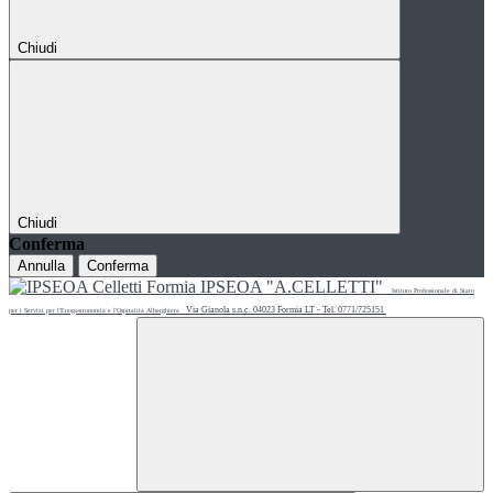
Chiudi
Chiudi
Conferma
Annulla
Conferma
IPSEOA "A.CELLETTI"
Istituto Professionale di Stato
Via Gianola s.n.c. 04023 Formia LT - Tel. 0771/725151
per i Servizi per l'Enogastronomia e l'Ospitalità Alberghiera