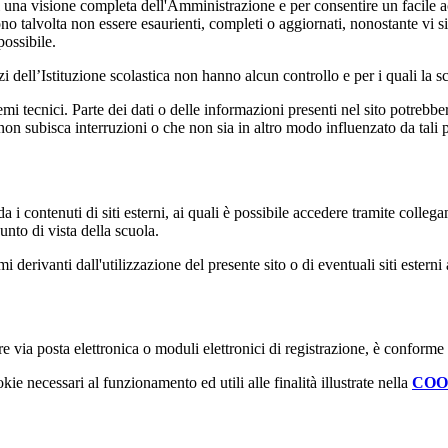
enti una visione completa dell'Amministrazione e per consentire un facile ac
ono talvolta non essere esaurienti, completi o aggiornati, nonostante vi
possibile.
izi dell’Istituzione scolastica non hanno alcun controllo e per i quali la
 tecnici. Parte dei dati o delle informazioni presenti nel sito potrebbero 
 non subisca interruzioni o che non sia in altro modo influenzato da tali 
 i contenuti di siti esterni, ai quali è possibile accedere tramite collegam
nto di vista della scuola.
derivanti dall'utilizzazione del presente sito o di eventuali siti esterni 
e via posta elettronica o moduli elettronici di registrazione, è conforme
kie necessari al funzionamento ed utili alle finalità illustrate nella
COO