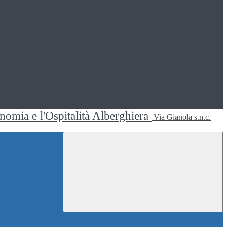
ronomia e l'Ospitalità Alberghiera
Via Gianola s.n.c.