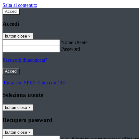
Salta al contenuto
Accedi
Accedi
button close
×
Nome Utente
Password
Password dimenticata?
-
Entra con SPID
Entra con CIE
Seleziona utente
button close
×
Recupero password
button close
×
E-mail
Verrà inviato un messaggio all'indirizz