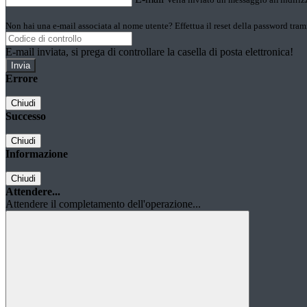
Non hai una e-mail associata al nome utente? Effettua il reset della password tram
E-mail inviata, si prega di controllare la casella di posta elettronica!
Errore
Chiudi
Successo
Chiudi
Informazione
Chiudi
Attendere...
Attendere il completamento dell'operazione...