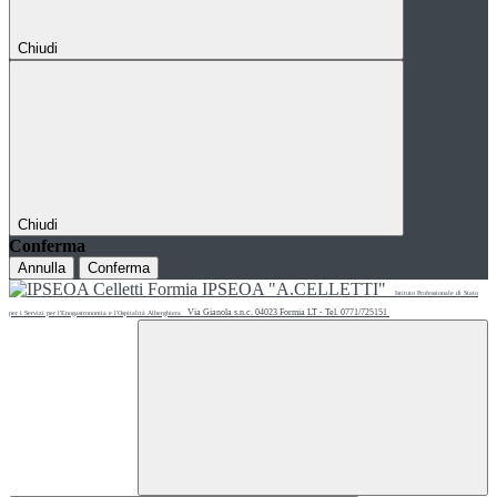
Chiudi
Chiudi
Conferma
Annulla
Conferma
IPSEOA "A.CELLETTI"
Istituto Professionale di Stato
Via Gianola s.n.c. 04023 Formia LT - Tel. 0771/725151
per i Servizi per l'Enogastronomia e l'Ospitalità Alberghiera