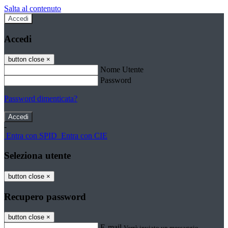
Salta al contenuto
Accedi
Accedi
button close
×
Nome Utente
Password
Password dimenticata?
-
Entra con SPID
Entra con CIE
Seleziona utente
button close
×
Recupero password
button close
×
E-mail
Verrà inviato un messaggio