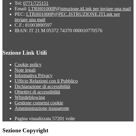
Tel:
0771/725151
Email:
LTRH01000P@istruzione.it
Link per inviare una mail
PEC:
LTRH01000P@PEC.ISTRUZIONE.IT
Link per
inviare una mail
C.F.: 81003890597
IBAN: IT 21 M 05372 74370 000010770576
Sezione Link Utili
Cookie policy
Note legali
Informativa Privacy
Ufficio Relazioni con il Pubblico
Dichiarazione di accessibilità
Obiettivi di accessibilità
Whistleblowing
Gestione consensi cookie
Amministrazione trasparente
Pagina visualizzata
57201
volte
Sezione Copyright