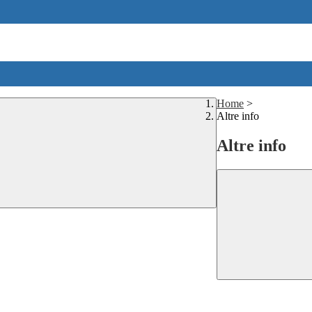
Home
>
Altre info
Altre info