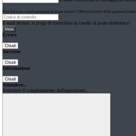
Non hai una e-mail associata al nome utente? Effettua il reset della password tram
E-mail inviata, si prega di controllare la casella di posta elettronica!
Errore
Chiudi
Successo
Chiudi
Informazione
Chiudi
Attendere...
Attendere il completamento dell'operazione...