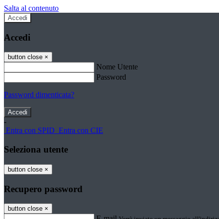
Salta al contenuto
Accedi
Accedi
button close
×
Nome Utente
Password
Password dimenticata?
-
Entra con SPID
Entra con CIE
Seleziona utente
button close
×
Recupero password
button close
×
E-mail
Verrà inviato un messaggio all'indirizz