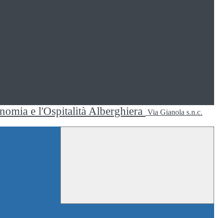
ronomia e l'Ospitalità Alberghiera
Via Gianola s.n.c.