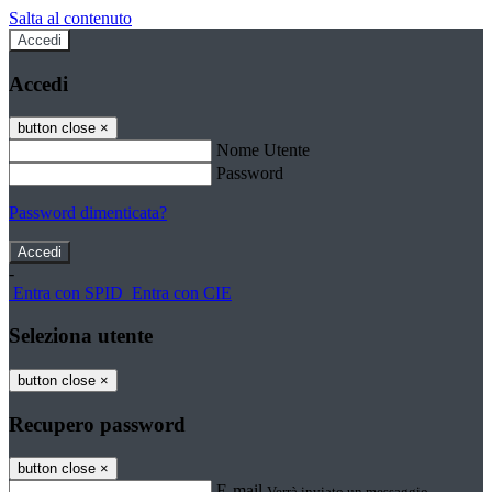
Salta al contenuto
Accedi
Accedi
button close
×
Nome Utente
Password
Password dimenticata?
-
Entra con SPID
Entra con CIE
Seleziona utente
button close
×
Recupero password
button close
×
E-mail
Verrà inviato un messaggio