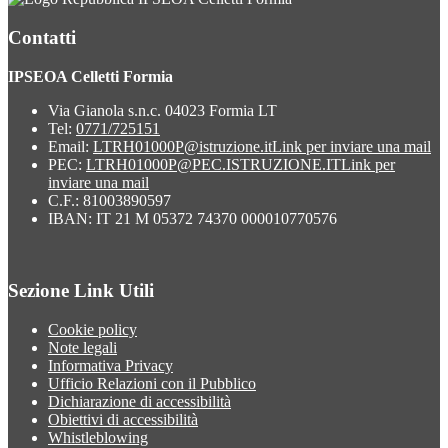
Contatti
IPSEOA Celletti Formia
Via Gianola s.n.c. 04023 Formia LT
Tel:
0771/725151
Email:
LTRH01000P@istruzione.it
Link per inviare una mail
PEC:
LTRH01000P@PEC.ISTRUZIONE.IT
Link per
inviare una mail
C.F.: 81003890597
IBAN: IT 21 M 05372 74370 000010770576
Sezione Link Utili
Cookie policy
Note legali
Informativa Privacy
Ufficio Relazioni con il Pubblico
Dichiarazione di accessibilità
Obiettivi di accessibilità
Whistleblowing