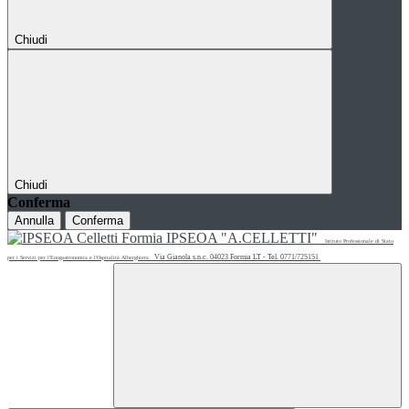
Chiudi
Chiudi
Conferma
Annulla
Conferma
IPSEOA "A.CELLETTI"
Istituto Professionale di Stato
Via Gianola s.n.c. 04023 Formia LT - Tel. 0771/725151
per i Servizi per l'Enogastronomia e l'Ospitalità Alberghiera