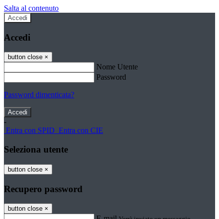
Salta al contenuto
Accedi
Accedi
button close
×
Nome Utente
Password
Password dimenticata?
-
Entra con SPID
Entra con CIE
Seleziona utente
button close
×
Recupero password
button close
×
E-mail
Verrà inviato un messaggio