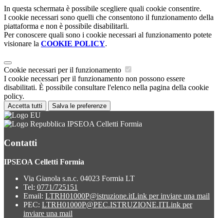
In questa schermata è possibile scegliere quali cookie consentire.
I cookie necessari sono quelli che consentono il funzionamento della
piattaforma e non è possibile disabilitarli.
Per conoscere quali sono i cookie necessari al funzionamento potete
visionare la
COOKIE POLICY
.
Cookie necessari per il funzionamento
I cookie necessari per il funzionamento non possono essere
disabilitati. È possibile consultare l'elenco nella pagina della cookie
policy.
Accetta tutti
Salva le preferenze
IPSEOA Celletti Formia
Contatti
IPSEOA Celletti Formia
Via Gianola s.n.c. 04023 Formia LT
Tel:
0771/725151
Email:
LTRH01000P@istruzione.it
Link per inviare una mail
PEC:
LTRH01000P@PEC.ISTRUZIONE.IT
Link per
inviare una mail