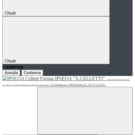
Chiudi
Chiudi
Conferma
Annulla
Conferma
IPSEOA "A.CELLETTI"
Istituto Professionale di Stato
Via Gianola s.n.c. 04023 Formia LT - Tel. 0771/725151
per i Servizi per l'Enogastronomia e l'Ospitalità Alberghiera