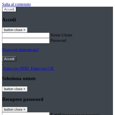
Salta al contenuto
Accedi
Accedi
button close
×
Nome Utente
Password
Password dimenticata?
-
Entra con SPID
Entra con CIE
Seleziona utente
button close
×
Recupero password
button close
×
E-mail
Verrà inviato un messaggio