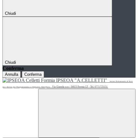
Chiudi
Chiudi
Conferma
Annulla
Conferma
IPSEOA "A.CELLETTI"
Istituto Professionale di Stato
Via Gianola s.n.c. 04023 Formia LT - Tel. 0771/725151
per i Servizi per l'Enogastronomia e l'Ospitalità Alberghiera