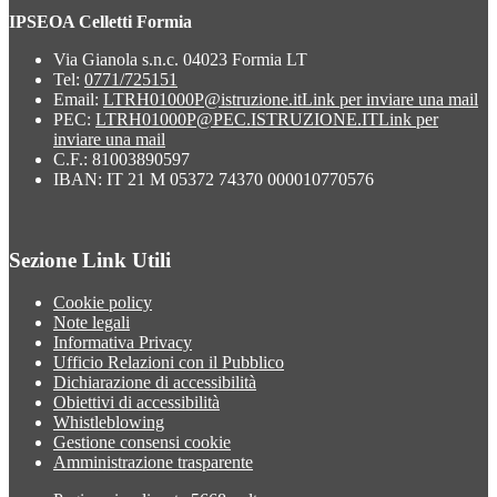
IPSEOA Celletti Formia
Via Gianola s.n.c. 04023 Formia LT
Tel:
0771/725151
Email:
LTRH01000P@istruzione.it
Link per inviare una mail
PEC:
LTRH01000P@PEC.ISTRUZIONE.IT
Link per
inviare una mail
C.F.: 81003890597
IBAN: IT 21 M 05372 74370 000010770576
Sezione Link Utili
Cookie policy
Note legali
Informativa Privacy
Ufficio Relazioni con il Pubblico
Dichiarazione di accessibilità
Obiettivi di accessibilità
Whistleblowing
Gestione consensi cookie
Amministrazione trasparente