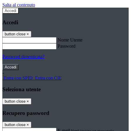
Salta al contenuto
Accedi
Accedi
button close
×
Nome Utente
Password
Password dimenticata?
-
Entra con SPID
Entra con CIE
Seleziona utente
button close
×
Recupero password
button close
×
E-mail
Verrà inviato un messaggio