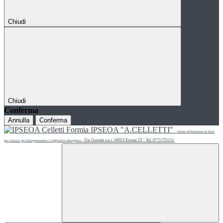
Chiudi
Chiudi
Conferma
Annulla
Conferma
IPSEOA "A.CELLETTI"
Istituto Professionale di Stato
Via Gianola s.n.c. 04023 Formia LT - Tel. 0771/725151
per i Servizi per l'Enogastronomia e l'Ospitalità Alberghiera