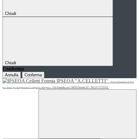
Chiudi
Chiudi
Conferma
Annulla
Conferma
IPSEOA "A.CELLETTI"
Istituto Professionale di Stato
Via Gianola s.n.c. 04023 Formia LT - Tel. 0771/725151
per i Servizi per l'Enogastronomia e l'Ospitalità Alberghiera