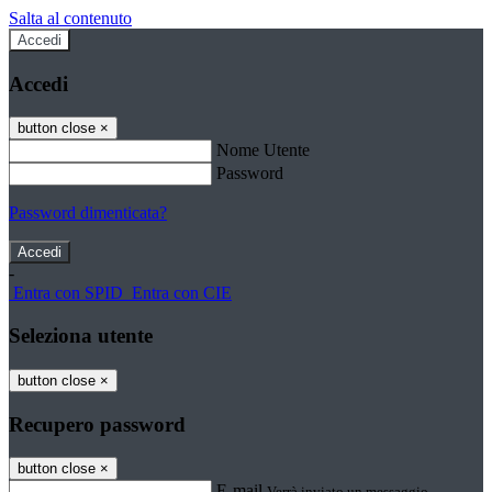
Salta al contenuto
Accedi
Accedi
button close
×
Nome Utente
Password
Password dimenticata?
-
Entra con SPID
Entra con CIE
Seleziona utente
button close
×
Recupero password
button close
×
E-mail
Verrà inviato un messaggio