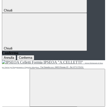
Chiudi
Chiudi
Conferma
Annulla
Conferma
IPSEOA "A.CELLETTI"
Istituto Professionale di Stato
Via Gianola s.n.c. 04023 Formia LT - Tel. 0771/725151
per i Servizi per l'Enogastronomia e l'Ospitalità Alberghiera