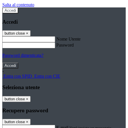
Salta al contenuto
Accedi
Accedi
button close
×
Nome Utente
Password
Password dimenticata?
-
Entra con SPID
Entra con CIE
Seleziona utente
button close
×
Recupero password
button close
×
E-mail
Verrà inviato un messaggio