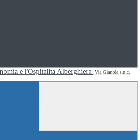
ronomia e l'Ospitalità Alberghiera
Via Gianola s.n.c.