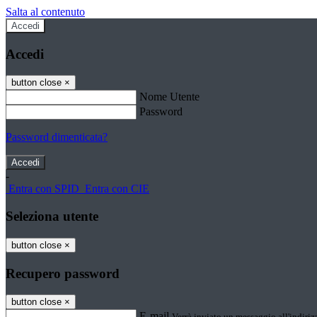
Salta al contenuto
Accedi
Accedi
button close
×
Nome Utente
Password
Password dimenticata?
-
Entra con SPID
Entra con CIE
Seleziona utente
button close
×
Recupero password
button close
×
E-mail
Verrà inviato un messaggio all'indirizz