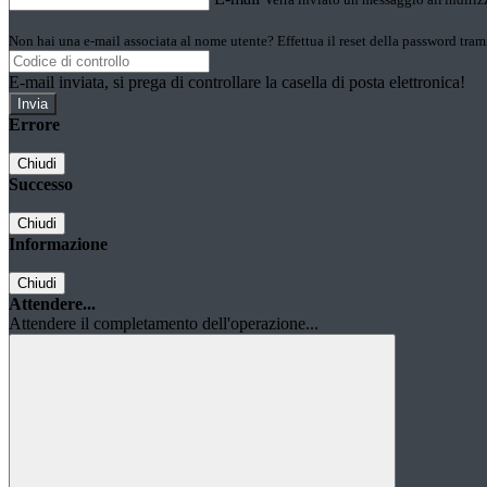
Non hai una e-mail associata al nome utente? Effettua il reset della password tram
E-mail inviata, si prega di controllare la casella di posta elettronica!
Errore
Chiudi
Successo
Chiudi
Informazione
Chiudi
Attendere...
Attendere il completamento dell'operazione...