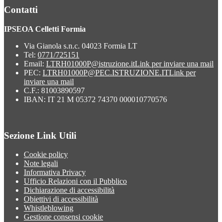
Contatti
IPSEOA Celletti Formia
Via Gianola s.n.c. 04023 Formia LT
Tel:
0771/725151
Email:
LTRH01000P@istruzione.it
Link per inviare una mail
PEC:
LTRH01000P@PEC.ISTRUZIONE.IT
Link per
inviare una mail
C.F.: 81003890597
IBAN: IT 21 M 05372 74370 000010770576
Sezione Link Utili
Cookie policy
Note legali
Informativa Privacy
Ufficio Relazioni con il Pubblico
Dichiarazione di accessibilità
Obiettivi di accessibilità
Whistleblowing
Gestione consensi cookie