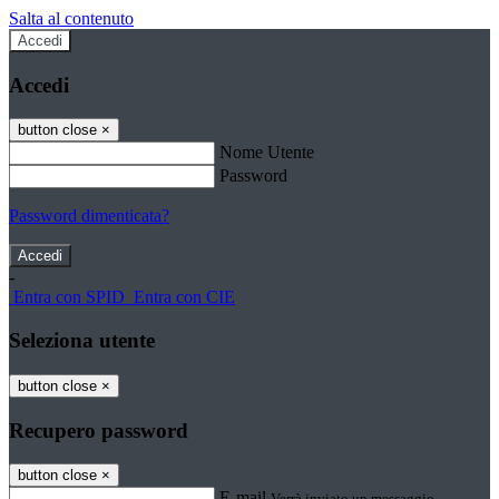
Salta al contenuto
Accedi
Accedi
button close
×
Nome Utente
Password
Password dimenticata?
-
Entra con SPID
Entra con CIE
Seleziona utente
button close
×
Recupero password
button close
×
E-mail
Verrà inviato un messaggio