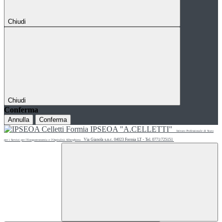
Chiudi
Chiudi
Conferma
Annulla
Conferma
IPSEOA "A.CELLETTI"
Istituto Professionale di Stato
Via Gianola s.n.c. 04023 Formia LT - Tel. 0771/725151
per i Servizi per l'Enogastronomia e l'Ospitalità Alberghiera