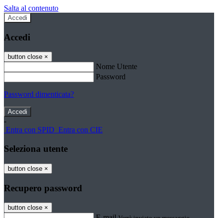
Salta al contenuto
Accedi
Accedi
button close
×
Nome Utente
Password
Password dimenticata?
-
Entra con SPID
Entra con CIE
Seleziona utente
button close
×
Recupero password
button close
×
E-mail
Verrà inviato un messaggio