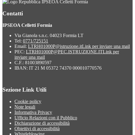
IPSEOA Celletti Formia
Contatti
IPSEOA Celletti Formia
Via Gianola s.n.c. 04023 Formia LT
Tel:
0771/725151
Email:
LTRH01000P@istruzione.it
Link per inviare una mail
PEC:
LTRH01000P@PEC.ISTRUZIONE.IT
Link per
inviare una mail
C.F.: 81003890597
IBAN: IT 21 M 05372 74370 000010770576
Sezione Link Utili
Cookie policy
Note legali
Informativa Privacy
Ufficio Relazioni con il Pubblico
Dichiarazione di accessibilità
Obiettivi di accessibilità
Whistleblowing