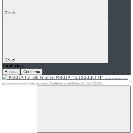
Chiudi
Chiudi
Conferma
Annulla
Conferma
IPSEOA "A.CELLETTI"
Istituto Professionale di Stato
Via Gianola s.n.c. 04023 Formia LT - Tel. 0771/725151
per i Servizi per l'Enogastronomia e l'Ospitalità Alberghiera