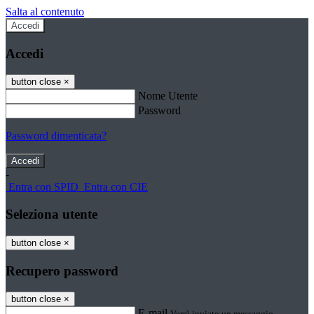
Salta al contenuto
Accedi
Accedi
button close
×
Nome Utente
Password
Password dimenticata?
-
Entra con SPID
Entra con CIE
Seleziona utente
button close
×
Recupero password
button close
×
E-mail
Verrà inviato un messaggio