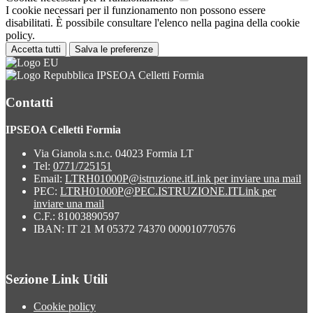
I cookie necessari per il funzionamento non possono essere
disabilitati. È possibile consultare l'elenco nella pagina della cookie
policy.
Accetta tutti
Salva le preferenze
IPSEOA Celletti Formia
Contatti
IPSEOA Celletti Formia
Via Gianola s.n.c. 04023 Formia LT
Tel:
0771/725151
Email:
LTRH01000P@istruzione.it
Link per inviare una mail
PEC:
LTRH01000P@PEC.ISTRUZIONE.IT
Link per
inviare una mail
C.F.: 81003890597
IBAN: IT 21 M 05372 74370 000010770576
Sezione Link Utili
Cookie policy