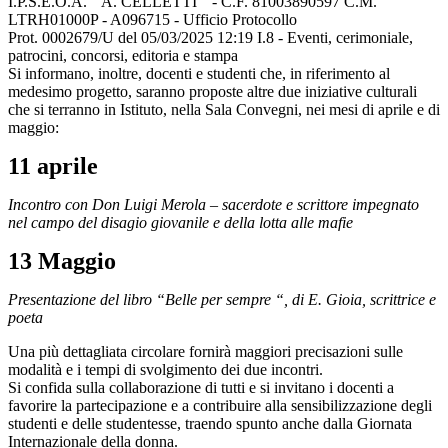
I.P.S.E.O.A. " A. CELLETTI " - C.F. 81003890597 C.M.
LTRH01000P - A096715 - Ufficio Protocollo
Prot. 0002679/U del 05/03/2025 12:19 I.8 - Eventi, cerimoniale,
patrocini, concorsi, editoria e stampa
Si informano, inoltre, docenti e studenti che, in riferimento al
medesimo progetto, saranno proposte altre due iniziative culturali
che si terranno in Istituto, nella Sala Convegni, nei mesi di aprile e di
maggio:
11 aprile
Incontro con Don Luigi Merola – sacerdote e scrittore impegnato
nel campo del disagio giovanile e della lotta alle mafie
13 Maggio
Presentazione del libro “Belle per sempre “, di E. Gioia, scrittrice e
poeta
Una più dettagliata circolare fornirà maggiori precisazioni sulle
modalità e i tempi di svolgimento dei due incontri.
Si confida sulla collaborazione di tutti e si invitano i docenti a
favorire la partecipazione e a contribuire alla sensibilizzazione degli
studenti e delle studentesse, traendo spunto anche dalla Giornata
Internazionale della donna.