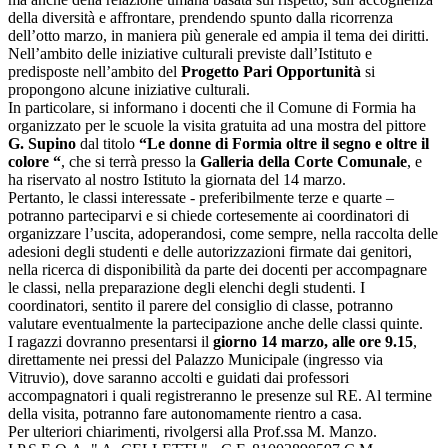
della diversità e affrontare, prendendo spunto dalla ricorrenza
dell’otto marzo, in maniera più generale ed ampia il tema dei diritti.
Nell’ambito delle iniziative culturali previste dall’Istituto e
predisposte nell’ambito del
Progetto Pari Opportunità
si
propongono alcune iniziative culturali.
In particolare, si informano i docenti che il Comune di Formia ha
organizzato per le scuole la visita gratuita ad una mostra del pittore
G. Supino
dal titolo
“Le donne di Formia oltre il segno e oltre il
colore “
, che si terrà presso la
Galleria della Corte Comunale
, e
ha riservato al nostro Istituto la giornata del 14 marzo.
Pertanto, le classi interessate - preferibilmente terze e quarte –
potranno parteciparvi e si chiede cortesemente ai coordinatori di
organizzare l’uscita, adoperandosi, come sempre, nella raccolta delle
adesioni degli studenti e delle autorizzazioni firmate dai genitori,
nella ricerca di disponibilità da parte dei docenti per accompagnare
le classi, nella preparazione degli elenchi degli studenti. I
coordinatori, sentito il parere del consiglio di classe, potranno
valutare eventualmente la partecipazione anche delle classi quinte.
I ragazzi dovranno presentarsi il
giorno 14 marzo, alle ore 9.15
,
direttamente nei pressi del Palazzo Municipale (ingresso via
Vitruvio), dove saranno accolti e guidati dai professori
accompagnatori i quali registreranno le presenze sul RE. Al termine
della visita, potranno fare autonomamente rientro a casa.
Per ulteriori chiarimenti, rivolgersi alla Prof.ssa M. Manzo.