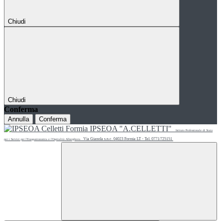
Chiudi
Chiudi
Conferma
Annulla
Conferma
IPSEOA "A.CELLETTI"
Istituto Professionale di Stato
Via Gianola s.n.c. 04023 Formia LT - Tel. 0771/725151
per i Servizi per l'Enogastronomia e l'Ospitalità Alberghiera