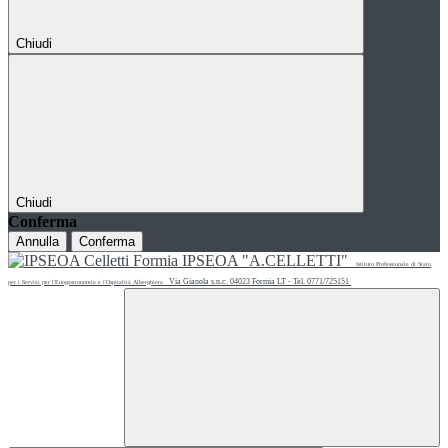
Chiudi
Chiudi
Conferma
Annulla
Conferma
IPSEOA "A.CELLETTI"
Istituto Professionale di Stato
Via Gianola s.n.c. 04023 Formia LT - Tel. 0771/725151
per i Servizi per l'Enogastronomia e l'Ospitalità Alberghiera