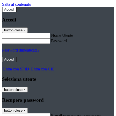
Salta al contenuto
Accedi
Accedi
button close
×
Nome Utente
Password
Password dimenticata?
-
Entra con SPID
Entra con CIE
Seleziona utente
button close
×
Recupero password
button close
×
E-mail
Verrà inviato un messaggio