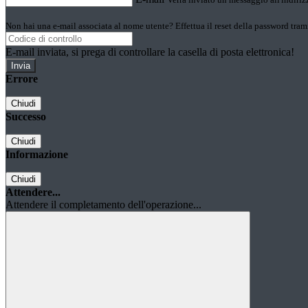
Non hai una e-mail associata al nome utente? Effettua il reset della password tram
E-mail inviata, si prega di controllare la casella di posta elettronica!
Errore
Chiudi
Successo
Chiudi
Informazione
Chiudi
Attendere...
Attendere il completamento dell'operazione...