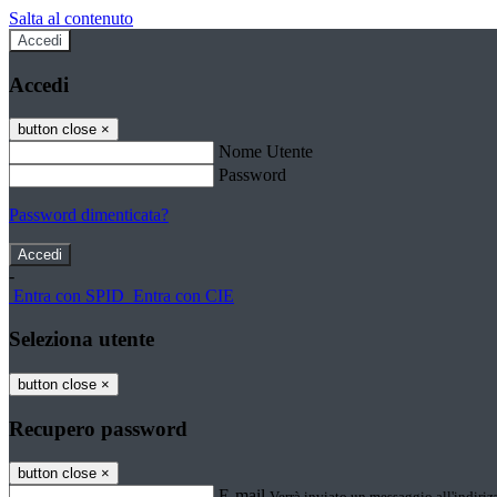
Salta al contenuto
Accedi
Accedi
button close
×
Nome Utente
Password
Password dimenticata?
-
Entra con SPID
Entra con CIE
Seleziona utente
button close
×
Recupero password
button close
×
E-mail
Verrà inviato un messaggio all'indirizz