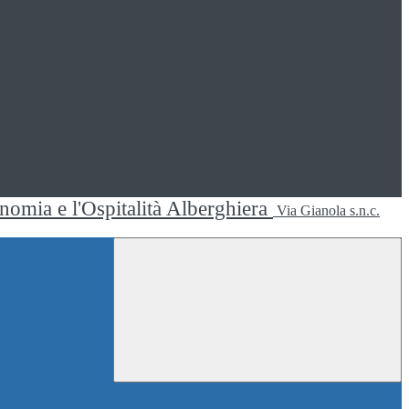
ronomia e l'Ospitalità Alberghiera
Via Gianola s.n.c.