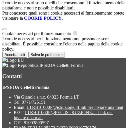
I cookie necessari sono quelli che consentono il funzionamento della
piattaforma e non è possibile disabilitarli.
Per conoscere quali sono i cookie necessari al funzionamento potete
visionare la
COOKIE POLICY
.
Cookie necessari per il funzionamento
I cookie necessari per il funzionamento non possono essere
disabilitati. È possibile consultare l'elenco nella pagina della cookie
policy.
Accetta tutti
Salva le preferenze
IPSEOA Celletti Formia
Contatti
IPSEOA Celletti Formia
Via Gianola s.n.c. 04023 Formia LT
Tel:
0771/725151
Email:
LTRH01000P@istruzione.it
Link per inviare una mail
PEC:
LTRH01000P@PEC.ISTRUZIONE.IT
Link per
inviare una mail
C.F.: 81003890597
IBAN: IT 21 M 05372 74370 000010770576