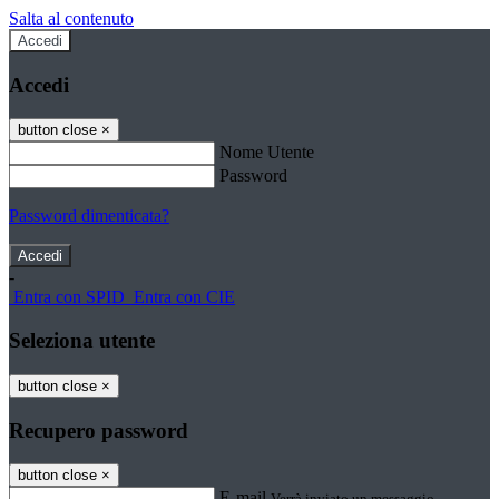
Salta al contenuto
Accedi
Accedi
button close
×
Nome Utente
Password
Password dimenticata?
-
Entra con SPID
Entra con CIE
Seleziona utente
button close
×
Recupero password
button close
×
E-mail
Verrà inviato un messaggio