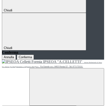
Chiudi
Chiudi
Conferma
Annulla
Conferma
IPSEOA "A.CELLETTI"
Istituto Professionale di Stato
Via Gianola s.n.c. 04023 Formia LT - Tel. 0771/725151
per i Servizi per l'Enogastronomia e l'Ospitalità Alberghiera