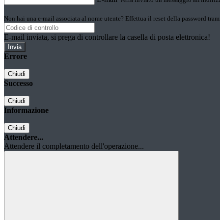
Non hai una e-mail associata al nome utente? Effettua il reset della password tram
E-mail inviata, si prega di controllare la casella di posta elettronica!
Errore
Chiudi
Successo
Chiudi
Informazione
Chiudi
Attendere...
Attendere il completamento dell'operazione...