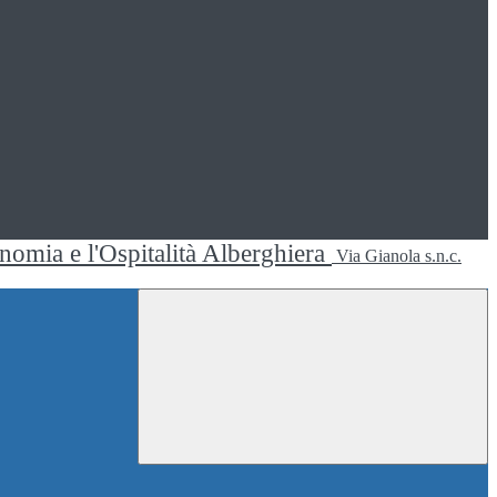
ronomia e l'Ospitalità Alberghiera
Via Gianola s.n.c.