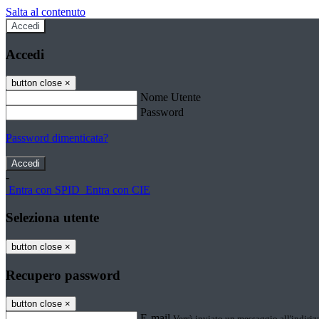
Salta al contenuto
Accedi
Accedi
button close
×
Nome Utente
Password
Password dimenticata?
-
Entra con SPID
Entra con CIE
Seleziona utente
button close
×
Recupero password
button close
×
E-mail
Verrà inviato un messaggio all'indirizz