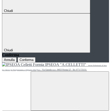
Chiudi
Chiudi
Conferma
Annulla
Conferma
IPSEOA "A.CELLETTI"
Istituto Professionale di Stato
Via Gianola s.n.c. 04023 Formia LT - Tel. 0771/725151
per i Servizi per l'Enogastronomia e l'Ospitalità Alberghiera