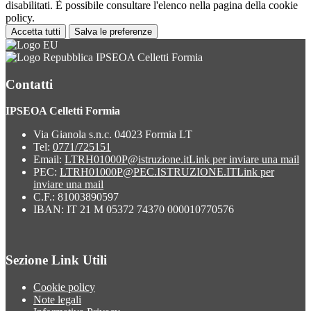
disabilitati. È possibile consultare l'elenco nella pagina della cookie
policy.
Accetta tutti
Salva le preferenze
IPSEOA Celletti Formia
Contatti
IPSEOA Celletti Formia
Via Gianola s.n.c. 04023 Formia LT
Tel:
0771/725151
Email:
LTRH01000P@istruzione.it
Link per inviare una mail
PEC:
LTRH01000P@PEC.ISTRUZIONE.IT
Link per
inviare una mail
C.F.: 81003890597
IBAN: IT 21 M 05372 74370 000010770576
Sezione Link Utili
Cookie policy
Note legali