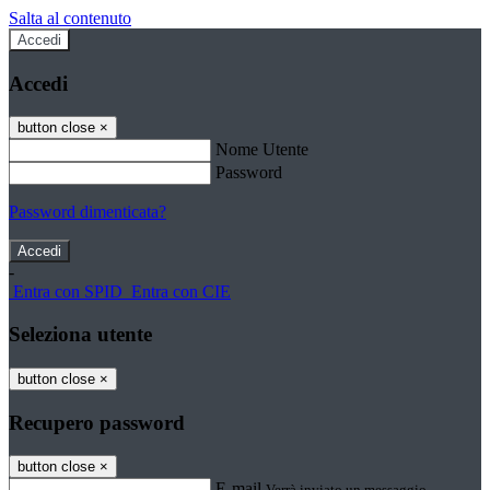
Salta al contenuto
Accedi
Accedi
button close
×
Nome Utente
Password
Password dimenticata?
-
Entra con SPID
Entra con CIE
Seleziona utente
button close
×
Recupero password
button close
×
E-mail
Verrà inviato un messaggio