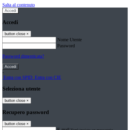
Salta al contenuto
Accedi
Accedi
button close
×
Nome Utente
Password
Password dimenticata?
-
Entra con SPID
Entra con CIE
Seleziona utente
button close
×
Recupero password
button close
×
E-mail
Verrà inviato un messaggio