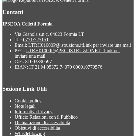
IPSEOA Celletti Formia
Contatti
IPSEOA Celletti Formia
Via Gianola s.n.c. 04023 Formia LT
Tel:
0771/725151
Email:
LTRH01000P@istruzione.it
Link per inviare una mail
PEC:
LTRH01000P@PEC.ISTRUZIONE.IT
Link per
inviare una mail
C.F.: 81003890597
IBAN: IT 21 M 05372 74370 000010770576
Sezione Link Utili
Cookie policy
Note legali
Informativa Privacy
Ufficio Relazioni con il Pubblico
Dichiarazione di accessibilità
Obiettivi di accessibilità
Whistleblowing