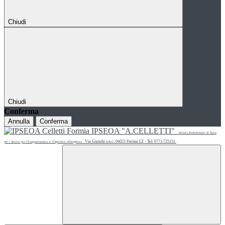
Chiudi
Chiudi
Conferma
Annulla
Conferma
IPSEOA "A.CELLETTI"
Istituto Professionale di Stato
Via Gianola s.n.c. 04023 Formia LT - Tel. 0771/725151
per i Servizi per l'Enogastronomia e l'Ospitalità Alberghiera