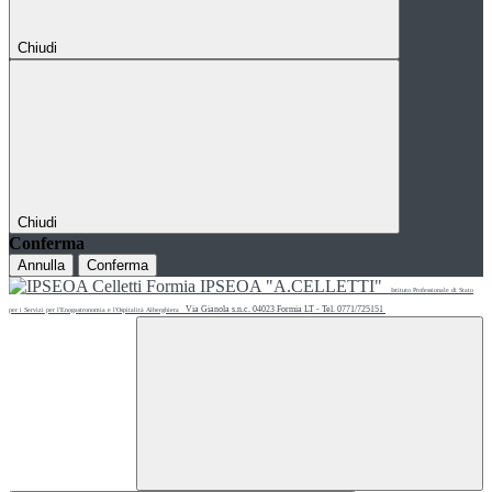
Chiudi
Chiudi
Conferma
Annulla
Conferma
IPSEOA "A.CELLETTI"
Istituto Professionale di Stato
Via Gianola s.n.c. 04023 Formia LT - Tel. 0771/725151
per i Servizi per l'Enogastronomia e l'Ospitalità Alberghiera