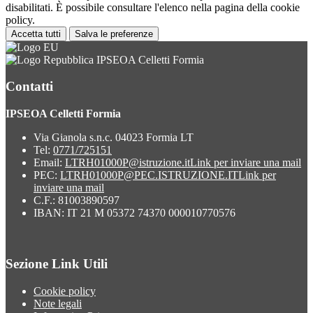
disabilitati. È possibile consultare l'elenco nella pagina della cookie
policy.
Accetta tutti
Salva le preferenze
IPSEOA Celletti Formia
Contatti
IPSEOA Celletti Formia
Via Gianola s.n.c. 04023 Formia LT
Tel:
0771/725151
Email:
LTRH01000P@istruzione.it
Link per inviare una mail
PEC:
LTRH01000P@PEC.ISTRUZIONE.IT
Link per
inviare una mail
C.F.: 81003890597
IBAN: IT 21 M 05372 74370 000010770576
Sezione Link Utili
Cookie policy
Note legali