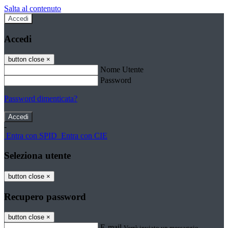
Salta al contenuto
Accedi
Accedi
button close
×
Nome Utente
Password
Password dimenticata?
-
Entra con SPID
Entra con CIE
Seleziona utente
button close
×
Recupero password
button close
×
E-mail
Verrà inviato un messaggio