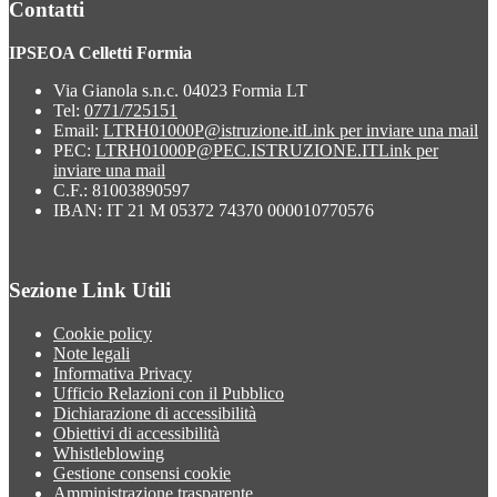
Contatti
IPSEOA Celletti Formia
Via Gianola s.n.c. 04023 Formia LT
Tel:
0771/725151
Email:
LTRH01000P@istruzione.it
Link per inviare una mail
PEC:
LTRH01000P@PEC.ISTRUZIONE.IT
Link per
inviare una mail
C.F.: 81003890597
IBAN: IT 21 M 05372 74370 000010770576
Sezione Link Utili
Cookie policy
Note legali
Informativa Privacy
Ufficio Relazioni con il Pubblico
Dichiarazione di accessibilità
Obiettivi di accessibilità
Whistleblowing
Gestione consensi cookie
Amministrazione trasparente