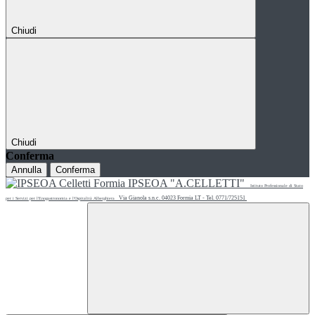
Chiudi
Chiudi
Conferma
Annulla
Conferma
IPSEOA "A.CELLETTI"
Istituto Professionale di Stato
Via Gianola s.n.c. 04023 Formia LT - Tel. 0771/725151
per i Servizi per l'Enogastronomia e l'Ospitalità Alberghiera