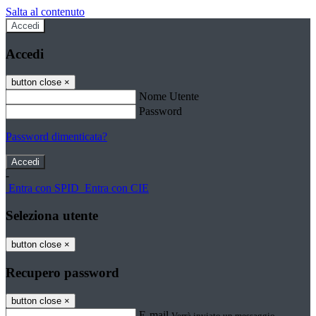
Salta al contenuto
Accedi
Accedi
button close
×
Nome Utente
Password
Password dimenticata?
-
Entra con SPID
Entra con CIE
Seleziona utente
button close
×
Recupero password
button close
×
E-mail
Verrà inviato un messaggio