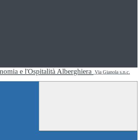
ronomia e l'Ospitalità Alberghiera
Via Gianola s.n.c.