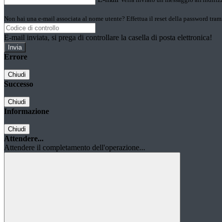
Non hai una e-mail associata al nome utente? Effettua il reset della password tram
E-mail inviata, si prega di controllare la casella di posta elettronica!
Errore
Chiudi
Successo
Chiudi
Informazione
Chiudi
Attendere...
Attendere il completamento dell'operazione...