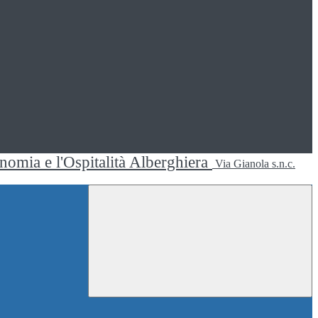
ronomia e l'Ospitalità Alberghiera
Via Gianola s.n.c.