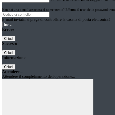
Non hai una e-mail associata al nome utente? Effettua il reset della password tram
E-mail inviata, si prega di controllare la casella di posta elettronica!
Errore
Chiudi
Successo
Chiudi
Informazione
Chiudi
Attendere...
Attendere il completamento dell'operazione...