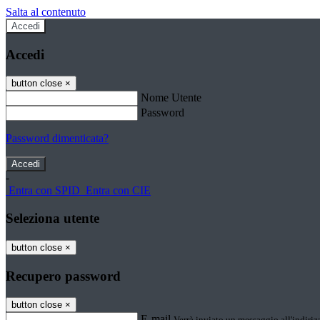
Salta al contenuto
Accedi
Accedi
button close
×
Nome Utente
Password
Password dimenticata?
-
Entra con SPID
Entra con CIE
Seleziona utente
button close
×
Recupero password
button close
×
E-mail
Verrà inviato un messaggio all'indirizz