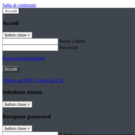
Salta al contenuto
Accedi
Accedi
button close
×
Nome Utente
Password
Password dimenticata?
-
Entra con SPID
Entra con CIE
Seleziona utente
button close
×
Recupero password
button close
×
E-mail
Verrà inviato un messaggio all'indirizz