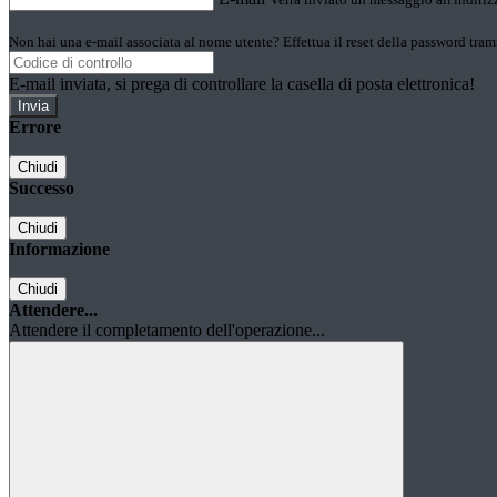
Non hai una e-mail associata al nome utente? Effettua il reset della password tram
E-mail inviata, si prega di controllare la casella di posta elettronica!
Errore
Chiudi
Successo
Chiudi
Informazione
Chiudi
Attendere...
Attendere il completamento dell'operazione...