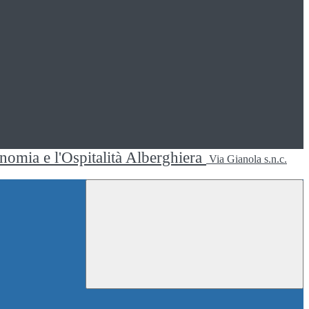
ronomia e l'Ospitalità Alberghiera
Via Gianola s.n.c.