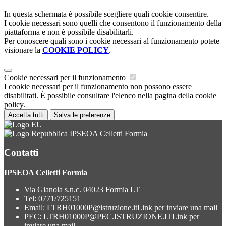
In questa schermata è possibile scegliere quali cookie consentire.
I cookie necessari sono quelli che consentono il funzionamento della
piattaforma e non è possibile disabilitarli.
Per conoscere quali sono i cookie necessari al funzionamento potete
visionare la
COOKIE POLICY
.
Cookie necessari per il funzionamento
I cookie necessari per il funzionamento non possono essere
disabilitati. È possibile consultare l'elenco nella pagina della cookie
policy.
Accetta tutti
Salva le preferenze
IPSEOA Celletti Formia
Contatti
IPSEOA Celletti Formia
Via Gianola s.n.c. 04023 Formia LT
Tel:
0771/725151
Email:
LTRH01000P@istruzione.it
Link per inviare una mail
PEC:
LTRH01000P@PEC.ISTRUZIONE.IT
Link per
inviare una mail