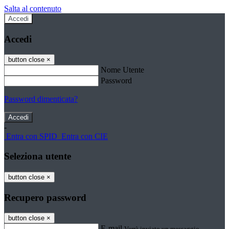
Salta al contenuto
Accedi
Accedi
button close
×
Nome Utente
Password
Password dimenticata?
-
Entra con SPID
Entra con CIE
Seleziona utente
button close
×
Recupero password
button close
×
E-mail
Verrà inviato un messaggio