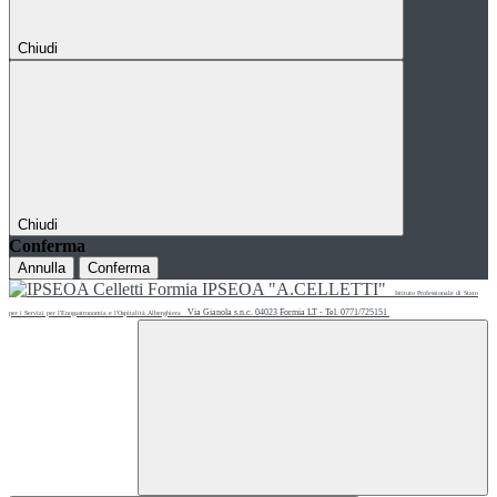
Chiudi
Chiudi
Conferma
Annulla
Conferma
IPSEOA "A.CELLETTI"
Istituto Professionale di Stato
Via Gianola s.n.c. 04023 Formia LT - Tel. 0771/725151
per i Servizi per l'Enogastronomia e l'Ospitalità Alberghiera