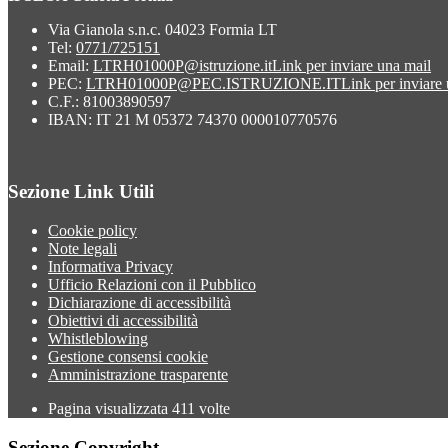
Via Gianola s.n.c. 04023 Formia LT
Tel:
0771/725151
Email:
LTRH01000P@istruzione.it
Link per inviare una mail
PEC:
LTRH01000P@PEC.ISTRUZIONE.IT
Link per inviare
C.F.: 81003890597
IBAN: IT 21 M 05372 74370 000010770576
Sezione Link Utili
Cookie policy
Note legali
Informativa Privacy
Ufficio Relazioni con il Pubblico
Dichiarazione di accessibilità
Obiettivi di accessibilità
Whistleblowing
Gestione consensi cookie
Amministrazione trasparente
Pagina visualizzata
411
volte
Sezione Copyright