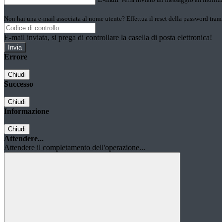
Non hai una e-mail associata al nome utente? Effettua il reset della password tram
E-mail inviata, si prega di controllare la casella di posta elettronica!
Errore
Chiudi
Successo
Chiudi
Informazione
Chiudi
Attendere...
Attendere il completamento dell'operazione...