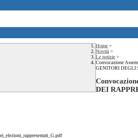
Home
>
Novità
>
Le notizie
>
Convocazione Asse
GENITORI DEGLI
Convocazion
DEI RAPPR
i_elezioni_rappresentati_G.pdf