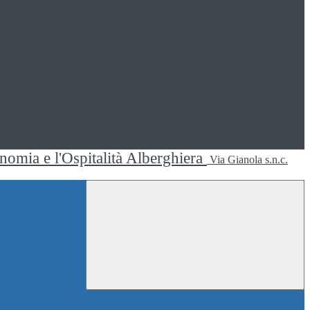
ronomia e l'Ospitalità Alberghiera
Via Gianola s.n.c.