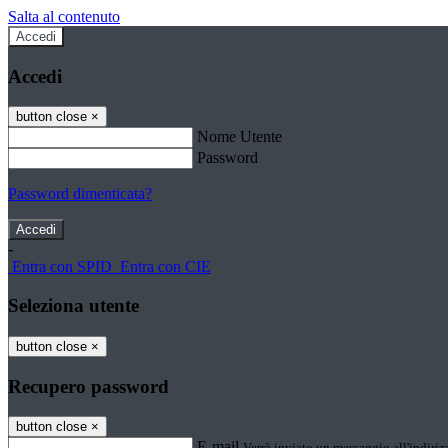
Salta al contenuto
Accedi
Accedi
button close
×
Nome Utente
Password
Password dimenticata?
-
Entra con SPID
Entra con CIE
Seleziona utente
button close
×
Recupero password
button close
×
E-mail
Verrà inviato un messaggio all'indirizz