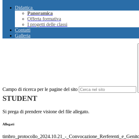
Didattica
Panoramica
Offerta formativa
I progetti delle classi
Contatti
Galleria
Campo di ricerca per le pagine del sito
STUDENT
Si prega di prendere visione del file allegato.
Allegati
timbro_protocollo_2024.10.21_-_Convocazione_Rerferenti_e_Genitor