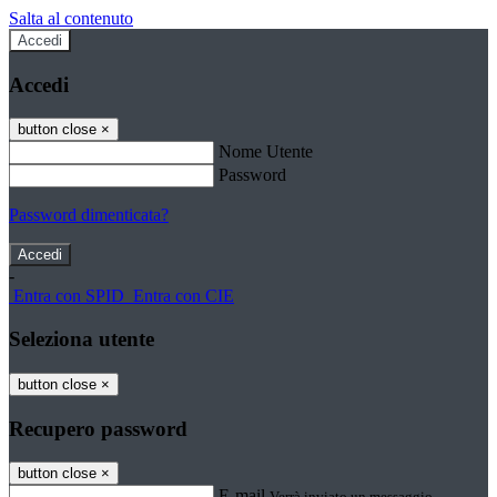
Salta al contenuto
Accedi
Accedi
button close
×
Nome Utente
Password
Password dimenticata?
-
Entra con SPID
Entra con CIE
Seleziona utente
button close
×
Recupero password
button close
×
E-mail
Verrà inviato un messaggio