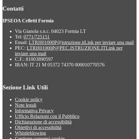
Contatti
IPSEOA Celletti Formia
Via Gianola s.n.c. 04023 Formia LT
Tel:
0771/725151
Email:
LTRH01000P@istruzione.it
Link per inviare una mail
PEC:
LTRH01000P@PEC.ISTRUZIONE.IT
Link per
inviare una mail
C.F.: 81003890597
IBAN: IT 21 M 05372 74370 000010770576
Sezione Link Utili
Cookie policy
Note legali
Informativa Privacy
Ufficio Relazioni con il Pubblico
Dichiarazione di accessibilità
Obiettivi di accessibilità
Whistleblowing
Gestione consensi cookie