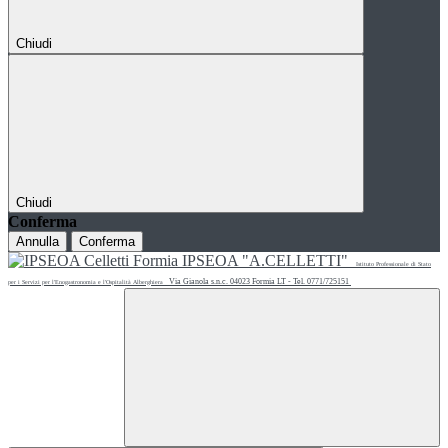
Chiudi
Chiudi
Conferma
Annulla
Conferma
IPSEOA "A.CELLETTI"
Istituto Professionale di Stato
Via Gianola s.n.c. 04023 Formia LT - Tel. 0771/725151
per i Servizi per l'Enogastronomia e l'Ospitalità Alberghiera