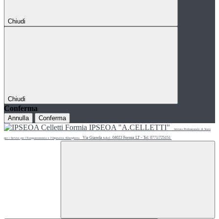
Chiudi
Chiudi
Conferma
Annulla
Conferma
IPSEOA "A.CELLETTI"
Istituto Professionale di Stato
Via Gianola s.n.c. 04023 Formia LT - Tel. 0771/725151
per i Servizi per l'Enogastronomia e l'Ospitalità Alberghiera