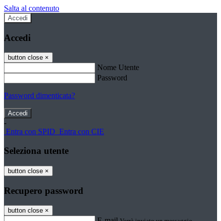
Salta al contenuto
Accedi
Accedi
button close
×
Nome Utente
Password
Password dimenticata?
-
Entra con SPID
Entra con CIE
Seleziona utente
button close
×
Recupero password
button close
×
E-mail
Verrà inviato un messaggio