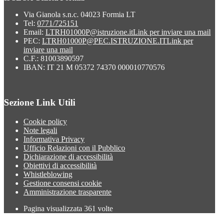
Via Gianola s.n.c. 04023 Formia LT
Tel:
0771/725151
Email:
LTRH01000P@istruzione.it
Link per inviare una mail
PEC:
LTRH01000P@PEC.ISTRUZIONE.IT
Link per
inviare una mail
C.F.: 81003890597
IBAN: IT 21 M 05372 74370 000010770576
Sezione Link Utili
Cookie policy
Note legali
Informativa Privacy
Ufficio Relazioni con il Pubblico
Dichiarazione di accessibilità
Obiettivi di accessibilità
Whistleblowing
Gestione consensi cookie
Amministrazione trasparente
Pagina visualizzata
361
volte